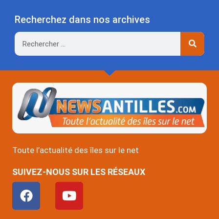
Recherchez dans nos archives
Rechercher
Toute l’actualité des îles sur le net
SUIVEZ-NOUS SUR LES RÉSEAUX
F
Y
a
o
c
u