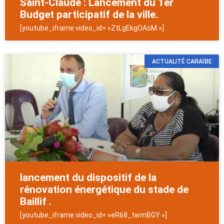
Saint-Claude : Lancement du 1er
Budget participatif de la ville.
[youtube_iframe video_id= »ZtLgEkgOAsM »]
ACTUALITÉ CARAÏBE
lancement du dispositif de la
rénovation énergétique du stade de
Baillif .
[youtube_iframe video_id= »eR68_twmBGY »]