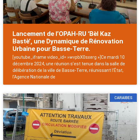
Lancement de l’OPAH-RU ‘Bèl Kaz
Bastè’, une Dynamique de Rénovation
Urbaine pour Basse-Terre.
[youtube_iframe video_id= »wvpbX0sxerg »]Ce mardi 10
décembre 2024, une réunion s’est tenue dans la salle de
délibération de la ville de Basse-Terre, réunissant l’État,
l’Agence Nationale de
CARAIBES