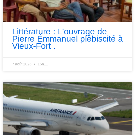
Littérature : L’ouvrage de
Pierre Émmanuel plébiscité à
Vieux-Fort .
7 août 2026
15h11