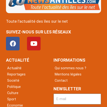
Toute l’actualité des îles sur le net
SUIVEZ-NOUS SUR LES RÉSEAUX
F
Y
a
o
c
u
e
t
ACTUALITÉ
INFORMATIONS
b
u
Actualité
Qui sommes nous ?
o
b
Reportages
Mentions légales
o
e
Société
Contact
k
Politique
NEWSLETTER
Culture
Sport
Economie