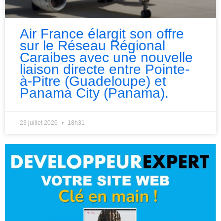
Air France élargit son offre
sur le Réseau Régional
Caraibes avec une nouvelle
liaison directe entre Pointe-
à-Pitre (Guadeloupe) et
Panama City (Panama).
23 juillet 2026
18h31