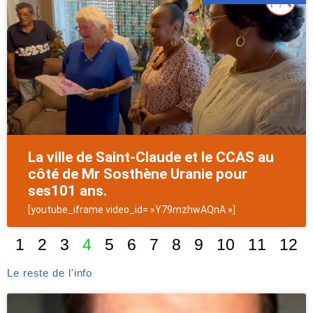
La ville de Saint-Claude et le CCAS au
côté de Mr Sosthène Uranie pour
ses101 ans.
[youtube_iframe video_id= »Y79mzhwAQnA »]
1
2
3
4
5
6
7
8
9
10
11
12
Le reste de l'info