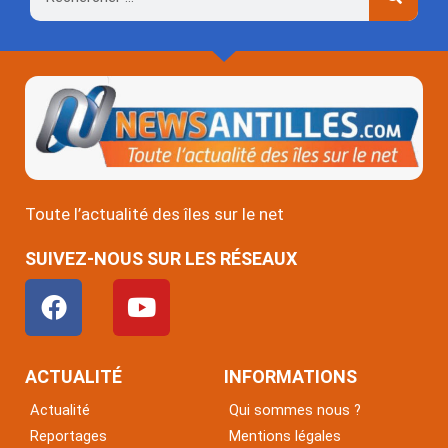
Toute l’actualité des îles sur le net
SUIVEZ-NOUS SUR LES RÉSEAUX
F
Y
a
o
c
u
e
t
ACTUALITÉ
INFORMATIONS
b
u
Actualité
Qui sommes nous ?
o
b
Reportages
Mentions légales
o
e