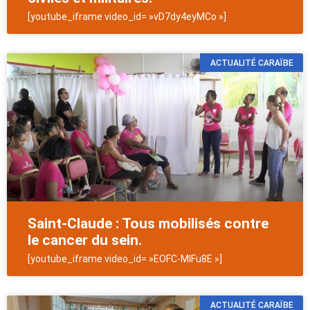
[youtube_iframe video_id= »vD7dy4eyMCo »]
ACTUALITÉ CARAÏBE
Saint-Claude : Tous mobilisés contre
le cancer du sein.
[youtube_iframe video_id= »EOFC-MIFu8E »]
ACTUALITÉ CARAÏBE