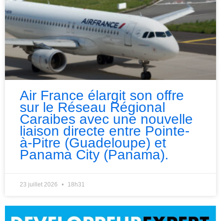
Air France élargit son offre
sur le Réseau Régional
Caraibes avec une nouvelle
liaison directe entre Pointe-
à-Pitre (Guadeloupe) et
Panama City (Panama).
23 juillet 2026
18h31