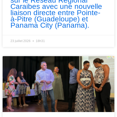
sur le Réseau Régional
Caraibes avec une nouvelle
liaison directe entre Pointe-
à-Pitre (Guadeloupe) et
Panama City (Panama).
23 juillet 2026
18h31