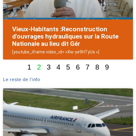
Vieux-Habitants :Reconstruction
d'ouvrages hydrauliques sur la Route
Nationale au lieu dit Gér
[youtube_iframe video_id= »Xw-ye9HTyUs »]
1
2
3
4
5
6
7
8
9
Le reste de l'info