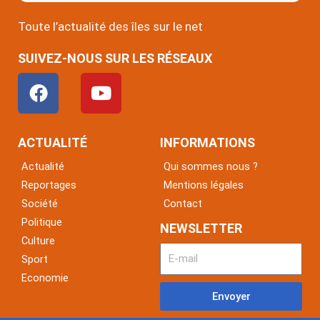
Toute l’actualité des îles sur le net
SUIVEZ-NOUS SUR LES RÉSEAUX
F
Y
a
o
c
u
e
t
ACTUALITÉ
INFORMATIONS
b
u
Actualité
Qui sommes nous ?
o
b
Reportages
Mentions légales
o
e
Société
Contact
k
Politique
NEWSLETTER
Culture
Sport
Economie
Envoyer