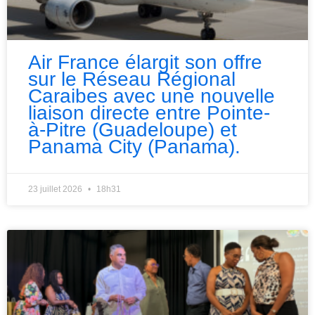
Air France élargit son offre
sur le Réseau Régional
Caraibes avec une nouvelle
liaison directe entre Pointe-
à-Pitre (Guadeloupe) et
Panama City (Panama).
23 juillet 2026
18h31