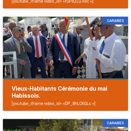
[youtube_iframe video_id= »fuPdZLu7Ric »]
CARAIBES
Vieux-Habitants Cérémonie du mai
Habissois.
[youtube_iframe video_id= »DP_8hLCKGLc »]
CARAIBES