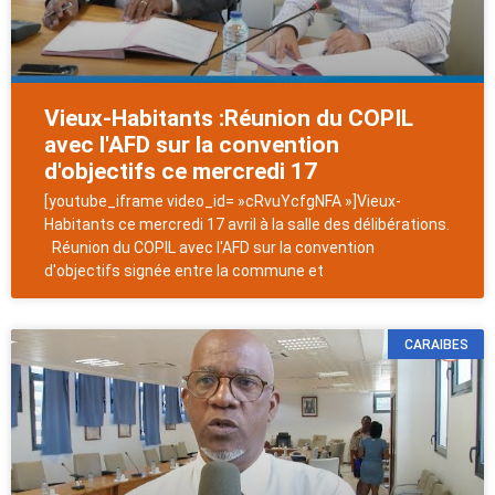
Vieux-Habitants :Réunion du COPIL
avec l'AFD sur la convention
d'objectifs ce mercredi 17
[youtube_iframe video_id= »cRvuYcfgNFA »]Vieux-
Habitants ce mercredi 17 avril à la salle des délibérations.
Réunion du COPIL avec l'AFD sur la convention
d'objectifs signée entre la commune et
CARAIBES