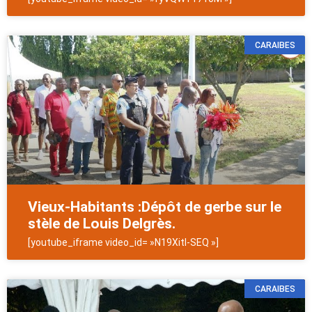
CARAIBES
Vieux-Habitants :Dépôt de gerbe sur le
stèle de Louis Delgrès.
[youtube_iframe video_id= »N19XitI-SEQ »]
CARAIBES