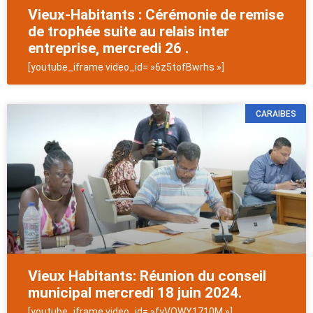
Vieux-Habitants : Cérémonie de remise
de trophée suite au relais inter
entreprise, mercredi 26 .
[youtube_iframe video_id= »6z5tofBwrhs »]
CARAIBES
Vieux Habitants: Réunion du conseil
municipal mercredi 18 juin 2024.
[youtube_iframe video_id= »fyVQWY1710M »]