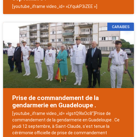
[youtube_iframe video_id= »LYqukP3iZEE »]
CARAIBES
Prise de commandement de la
gendarmerie en Guadeloupe .
[youtube_iframe video_id= »lgstQ9IxOc8″]Prise de
commandement de la gendarmerie en Guadeloupe . Ce
jeudi 12 septembre, à Saint-Claude, s'est tenue la
cérémonie officielle de prise de commandement