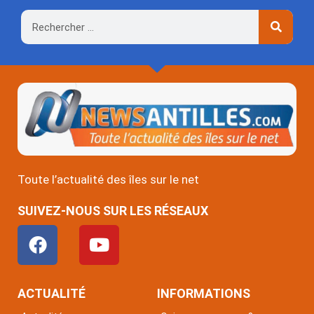
Rechercher
Toute l’actualité des îles sur le net
SUIVEZ-NOUS SUR LES RÉSEAUX
F
Y
a
o
c
u
e
t
ACTUALITÉ
INFORMATIONS
b
u