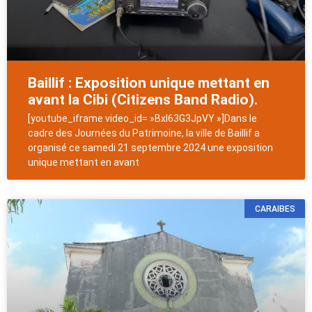
Baillif : Exposition unique mettant en
avant la Cibi (Citizens Band Radio).
[youtube_iframe video_id= »BxI63G3JpVY »]Dans le
cadre des Journées du Patrimoine, la ville de Baillif a
organisé ce samedi 21 septembre 2024 une exposition
unique mettant en avant
CARAIBES