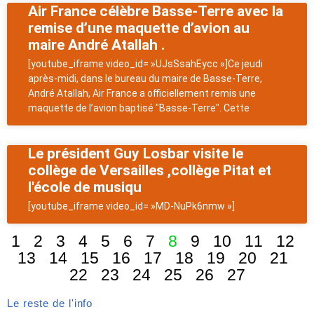
Air France célèbre Basse-Terre avec la
remise d’une maquette d’avion au
maire André Atallah .
[youtube_iframe video_id= »UJsSsahEycc »]Ce jeudi
après-midi, dans le bureau du maire de Basse-Terre,
André Atallah, Air France a officiellement remis une
maquette de l’avion baptisé "Basse-Terre". Cette
Le président Guy Losbar visite le
collège de Versailles ,collège Pitat et
l'école de musiqu
[youtube_iframe video_id= »MD-NuPk6nmw »]
1
2
3
4
5
6
7
8
9
10
11
12
13
14
15
16
17
18
19
20
21
22
23
24
25
26
27
Le reste de l'info