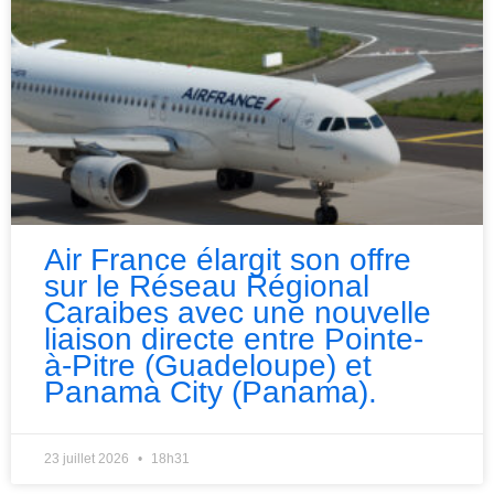
Air France élargit son offre
sur le Réseau Régional
Caraibes avec une nouvelle
liaison directe entre Pointe-
à-Pitre (Guadeloupe) et
Panama City (Panama).
23 juillet 2026
18h31