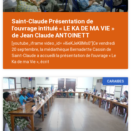
Saint-Claude Présentation de
l'ouvrage intitulé « LE KA DE MA VIE »
de Jean Claude ANTOINETT
[youtube_iframe video_id= »I6eKJeK8Ms0″]Ce vendredi
20 septembre, la médiathèque Bernadette Cassin de
Saint-Claude a accueilli la présentation de l’ouvrage « Le
Ka de ma Vie », écrit
CARAIBES