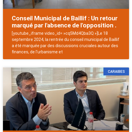
Conseil Municipal de Baillif : Un retour
marqué par l'absence de l'opposition .
[youtube_iframe video_id= »cq5Md4Qba3Q »]Le 18
septembre 2024, la rentrée du conseil municipal de Baillif
a été marquée par des discussions cruciales autour des
finances, de l'urbanisme et
CARAIBES