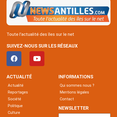
Toute l’actualité des îles sur le net
SUIVEZ-NOUS SUR LES RÉSEAUX
F
Y
a
o
c
u
e
t
ACTUALITÉ
INFORMATIONS
b
u
Actualité
Qui sommes nous ?
o
b
Reportages
Mentions légales
o
e
Société
Contact
k
Politique
NEWSLETTER
Culture