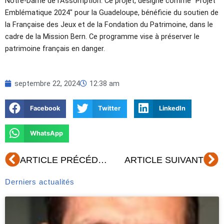
Notre-Dame de l'Assomption. Ce projet, désigné comme "Projet
Emblématique 2024" pour la Guadeloupe, bénéficie du soutien de
la Française des Jeux et de la Fondation du Patrimoine, dans le
cadre de la Mission Bern. Ce programme vise à préserver le
patrimoine français en danger.
septembre 22, 2024
12:38 am
Facebook
Twitter
LinkedIn
WhatsApp
Précédent
Su
ARTICLE PRÉCÉDENT
ARTICLE SUIVANT
Derniers actualités