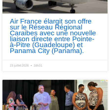
Air France élargit son offre
sur le Réseau Régional
Caraibes avec une nouvelle
liaison directe entre Pointe-
à-Pitre (Guadeloupe) et
Panama City (Panama).
23 juillet 2026
18h31