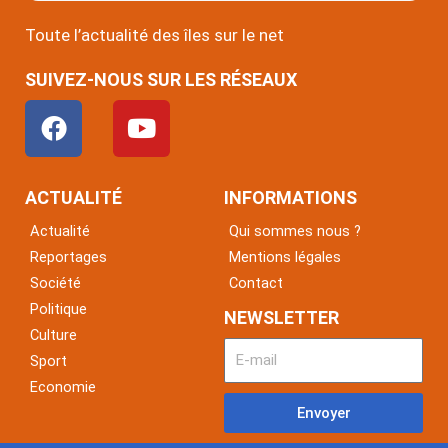
Toute l’actualité des îles sur le net
SUIVEZ-NOUS SUR LES RÉSEAUX
F
Y
a
o
c
u
e
t
ACTUALITÉ
INFORMATIONS
b
u
Actualité
Qui sommes nous ?
o
b
Reportages
Mentions légales
o
e
Société
Contact
k
Politique
NEWSLETTER
Culture
Sport
Economie
Envoyer