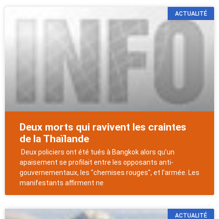
ACTUALITÉ
Deux morts qui ravivent les craintes
de la Thaïlande
Deux policiers ont été tués à Bangkok alors qu’un
apaisement se profilait entre les opposants anti-
gouvernementaux, les "chemises rouges", et l’armée. Les
manifestants affirment ne
ACTUALITÉ