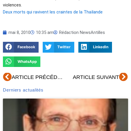
violences.
Deux morts qui ravivent les craintes de la Thaïlande
mai 8, 2010
10:35 am
Rédaction NewsAntilles
Facebook
Twitter
LinkedIn
WhatsApp
Précédent
Su
ARTICLE PRÉCÉDENT
ARTICLE SUIVANT
Derniers actualités