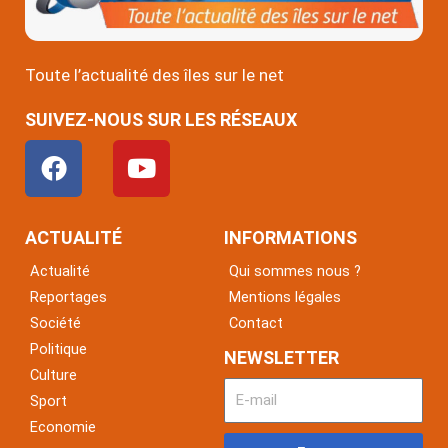
Toute l’actualité des îles sur le net
SUIVEZ-NOUS SUR LES RÉSEAUX
F
Y
a
o
c
u
e
t
ACTUALITÉ
INFORMATIONS
b
u
Actualité
Qui sommes nous ?
o
b
Reportages
Mentions légales
o
e
Société
Contact
k
Politique
NEWSLETTER
Culture
Sport
Economie