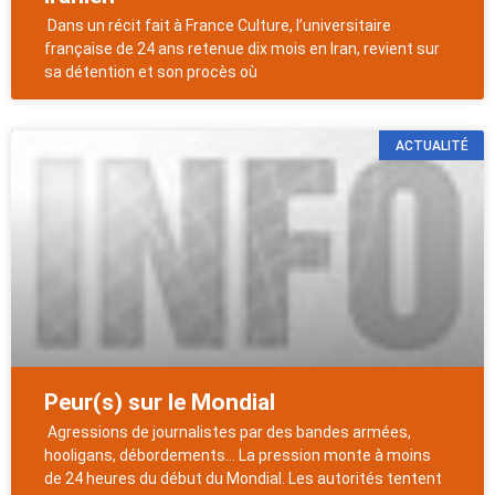
Dans un récit fait à France Culture, l’universitaire
française de 24 ans retenue dix mois en Iran, revient sur
sa détention et son procès où
ACTUALITÉ
Peur(s) sur le Mondial
Agressions de journalistes par des bandes armées,
hooligans, débordements… La pression monte à moins
de 24 heures du début du Mondial. Les autorités tentent