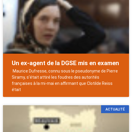
Un ex-agent de la DGSE mis en examen
Maurice Dufresse, connu sous le pseudonyme de Pierre
Siramy, s’était attiré les foudres des autorités
françaises à la mi-mai en affirmant que Clotilde Reiss
était
ACTUALITÉ