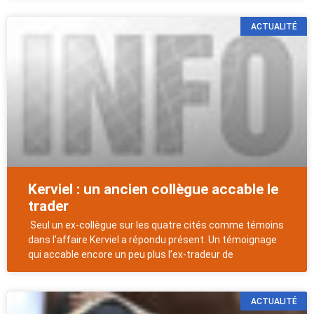
ACTUALITÉ
Kerviel : un ancien collègue accable le
trader
Seul un ex-collègue sur les quatre cités comme témoins
dans l’affaire Kerviel a répondu présent. Un témoignage
qui accable encore un peu plus l’ex-tradeur de
ACTUALITÉ