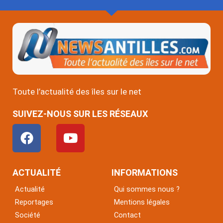
Toute l’actualité des îles sur le net
SUIVEZ-NOUS SUR LES RÉSEAUX
F
Y
a
o
c
u
e
t
ACTUALITÉ
INFORMATIONS
b
u
Actualité
Qui sommes nous ?
o
b
Reportages
Mentions légales
o
e
Société
Contact
k