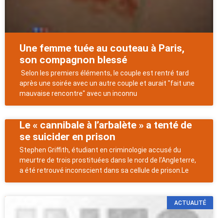
Une femme tuée au couteau à Paris,
son compagnon blessé
Selon les premiers éléments, le couple est rentré tard
après une soirée avec un autre couple et aurait "fait une
mauvaise rencontre" avec un inconnu
Le « cannibale à l’arbalète » a tenté de
se suicider en prison
Stephen Griffith, étudiant en criminologie accusé du
meurtre de trois prostituées dans le nord de l’Angleterre,
a été retrouvé inconscient dans sa cellule de prison.Le
ACTUALITÉ