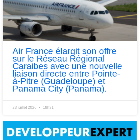
Air France élargit son offre
sur le Réseau Régional
Caraibes avec une nouvelle
liaison directe entre Pointe-
à-Pitre (Guadeloupe) et
Panama City (Panama).
23 juillet 2026
18h31