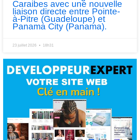
Caraibes avec une nouvelle
liaison directe entre Pointe-
à-Pitre (Guadeloupe) et
Panama City (Panama).
23 juillet 2026
18h31