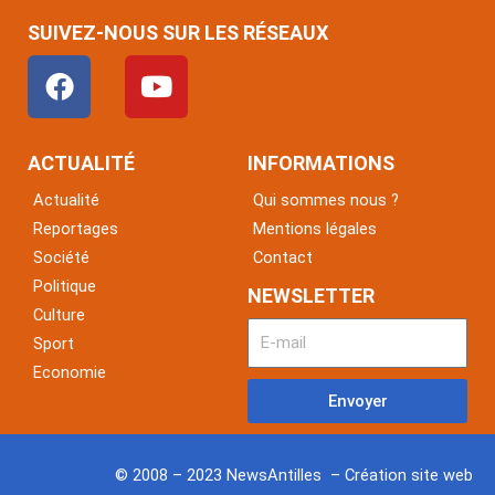
SUIVEZ-NOUS SUR LES RÉSEAUX
F
Y
a
o
c
u
e
t
ACTUALITÉ
INFORMATIONS
b
u
Actualité
Qui sommes nous ?
o
b
Reportages
Mentions légales
o
e
Société
Contact
k
Politique
NEWSLETTER
Culture
Sport
Economie
Envoyer
© 2008 – 2023 NewsAntilles – Création site web