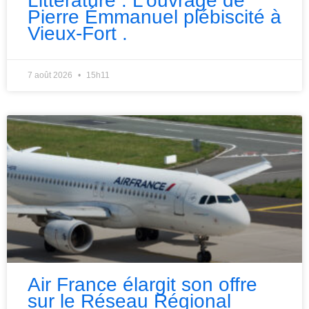
Littérature : L’ouvrage de
Pierre Émmanuel plébiscité à
Vieux-Fort .
7 août 2026
15h11
Air France élargit son offre
sur le Réseau Régional