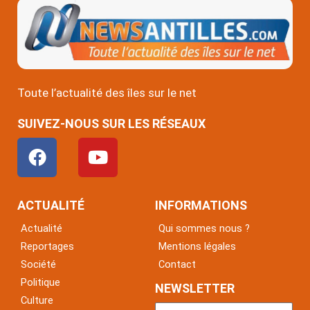
Toute l’actualité des îles sur le net
SUIVEZ-NOUS SUR LES RÉSEAUX
F
Y
a
o
c
u
e
t
ACTUALITÉ
INFORMATIONS
b
u
Actualité
Qui sommes nous ?
o
b
Reportages
Mentions légales
o
e
Société
Contact
k
Politique
NEWSLETTER
Culture