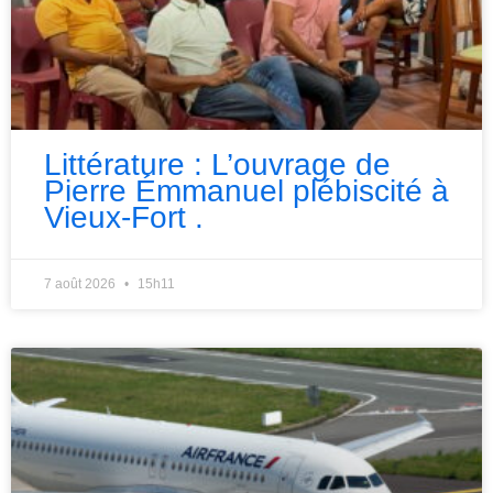
Littérature : L’ouvrage de
Pierre Émmanuel plébiscité à
Vieux-Fort .
7 août 2026
15h11