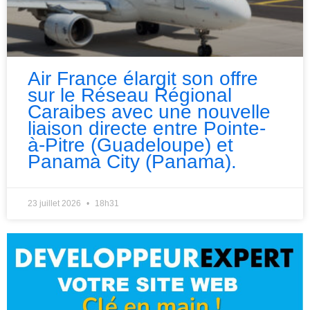
Air France élargit son offre
sur le Réseau Régional
Caraibes avec une nouvelle
liaison directe entre Pointe-
à-Pitre (Guadeloupe) et
Panama City (Panama).
23 juillet 2026
18h31