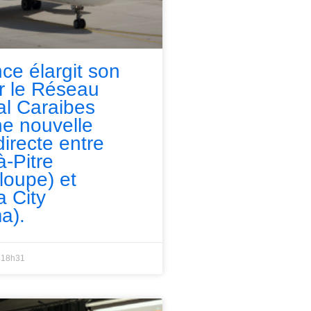
nce élargit son
ur le Réseau
l Caraibes
e nouvelle
directe entre
à-Pitre
loupe) et
 City
a).
18h31