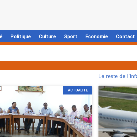
é
Politique
Culture
Sport
Economie
Contact
Le reste de l'inf
ACTUALITÉ