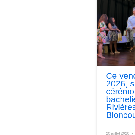
Ce vend
2026, s
cérémo
bacheli
Rivières
Bloncou
20 juillet 2026