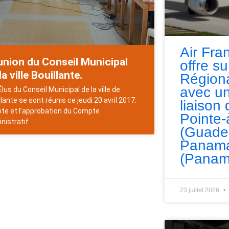
Air Fra
nion du Conseil Municipal
offre s
la ville Bouillante.
Régiona
avec un
Élus du Conseil Municipal de la ville de
llante se sont réunis ce jeudi 20 avril 2017.
liaison 
ote et l’approbation du Compte
Pointe-
nistratif
(Guade
Panama
(Panam
23 juillet 2026