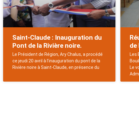
Saint-Claude : Inauguration du
Réu
Pont de la Rivière noire.
de 
Le Président de Région, Ary Chalus, a procédé
Les 
ce jeudi 20 avril à l’inauguration du pont de la
Boui
Rivière noire à Saint-Claude, en présence du
Le v
Admi