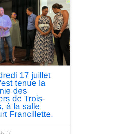
redi 17 juillet
’est tenue la
nie des
ers de Trois-
, à la salle
rt Francillette.
16h47