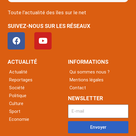
Toute l’actualité des îles sur le net
SUIVEZ-NOUS SUR LES RÉSEAUX
F
Y
a
o
c
u
e
t
ACTUALITÉ
INFORMATIONS
b
u
Actualité
Qui sommes nous ?
o
b
Reportages
Mentions légales
o
e
Société
Contact
k
Politique
NEWSLETTER
Culture
Sport
Economie
Envoyer