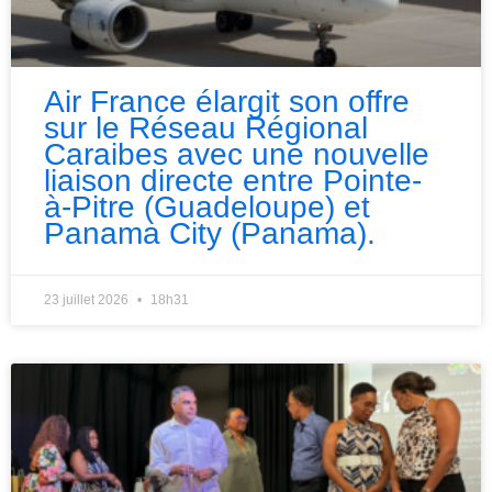
Air France élargit son offre
sur le Réseau Régional
Caraibes avec une nouvelle
liaison directe entre Pointe-
à-Pitre (Guadeloupe) et
Panama City (Panama).
23 juillet 2026
18h31