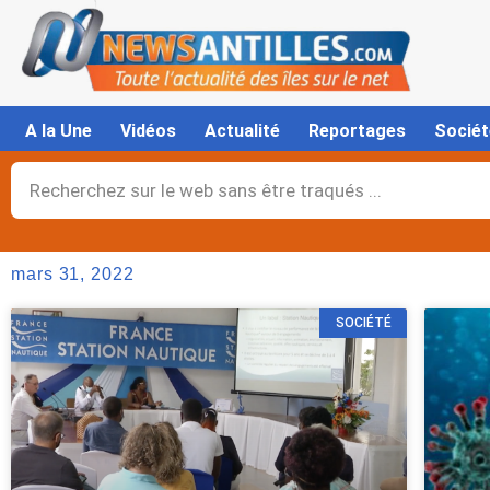
Aller
au
contenu
A la Une
Vidéos
Actualité
Reportages
Sociét
Rechercher
mars 31, 2022
SOCIÉTÉ