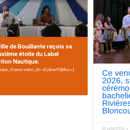
ville de Bouillante reçois sa
xième étoile du Label
tion Nautique.
tube_iframe video_id= »EL8nwfOjMco »]
Ce vend
2026, s
cérémo
bacheli
Rivières
Bloncou
20 juillet 2026