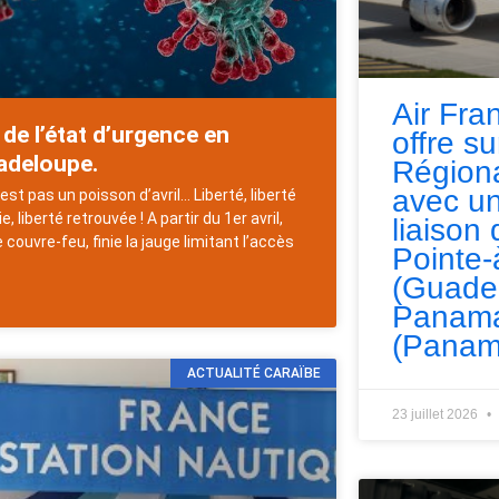
Air Fra
 de l’état d’urgence en
offre s
adeloupe.
Régiona
avec un
’est pas un poisson d’avril… Liberté, liberté
e, liberté retrouvée ! A partir du 1er avril,
liaison 
le couvre-feu, finie la jauge limitant l’accès
Pointe-
(Guade
Panama
(Panam
ACTUALITÉ CARAÏBE
23 juillet 2026