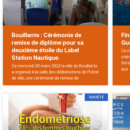
Bouillante : Cérémonie de
Fin
remise de diplôme pour sa
Gu
deuxième étoile du Label
Ce n
Station Nautique.
chéri
fini 
Ce mercredi 30 mars 2022 la ville de Bouillante
aux
a organisé à la salle des délibérations de l’hôtel
de ville, une cérémonie de remise de
SOCIÉTÉ