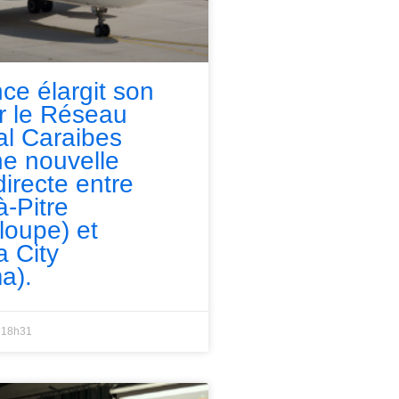
nce élargit son
ur le Réseau
l Caraibes
e nouvelle
directe entre
à-Pitre
loupe) et
 City
a).
18h31