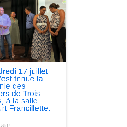
redi 17 juillet
’est tenue la
nie des
ers de Trois-
, à la salle
rt Francillette.
16h47