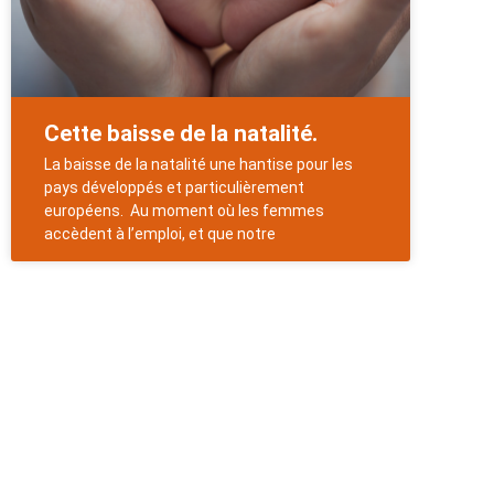
Cette baisse de la natalité.
La baisse de la natalité une hantise pour les
pays développés et particulièrement
européens. Au moment où les femmes
accèdent à l’emploi, et que notre