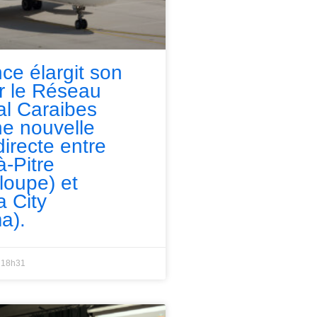
nce élargit son
ur le Réseau
l Caraibes
e nouvelle
directe entre
à-Pitre
loupe) et
 City
a).
18h31