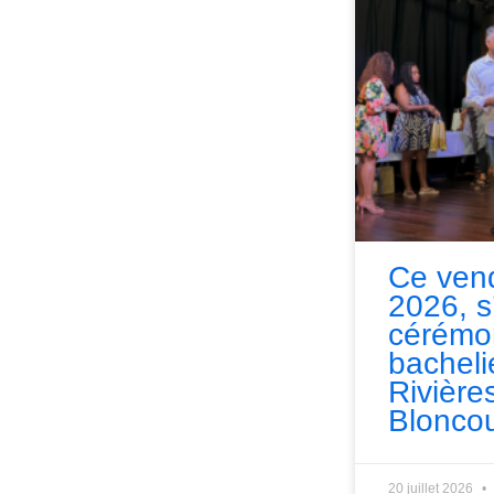
Ce vend
2026, s
cérémo
bacheli
Rivières
Bloncou
20 juillet 2026