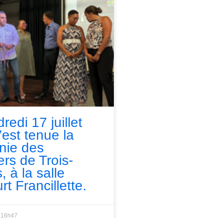
redi 17 juillet
’est tenue la
nie des
ers de Trois-
, à la salle
rt Francillette.
16h47