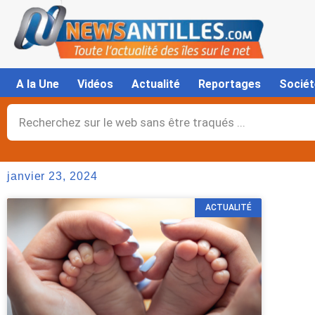
Aller
au
contenu
A la Une
Vidéos
Actualité
Reportages
Sociét
Rechercher
janvier 23, 2024
ACTUALITÉ