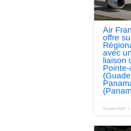
Air Fra
offre s
Régiona
avec un
liaison 
Pointe-
(Guade
Panama
(Panam
23 juillet 2026