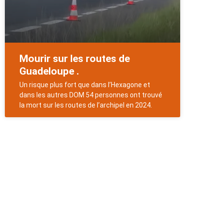
Mourir sur les routes de
Guadeloupe .
Un risque plus fort que dans l’Hexagone et
dans les autres DOM 54 personnes ont trouvé
la mort sur les routes de l’archipel en 2024.