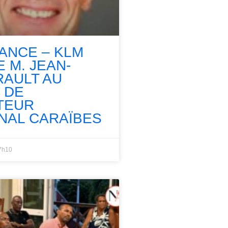
RANCE – KLM
 M. JEAN-
RAULT AU
 DE
TEUR
NAL CARAÏBES
7h10