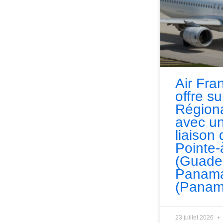
Air Fra
offre s
Régiona
avec un
liaison 
Pointe-
(Guade
Panama
(Panam
23 juillet 2026