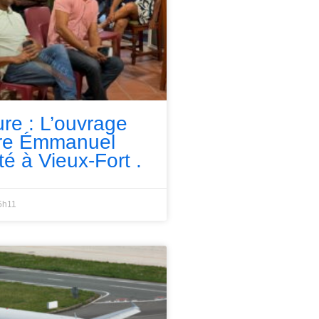
ure : L’ouvrage
rre Émmanuel
té à Vieux-Fort .
5h11