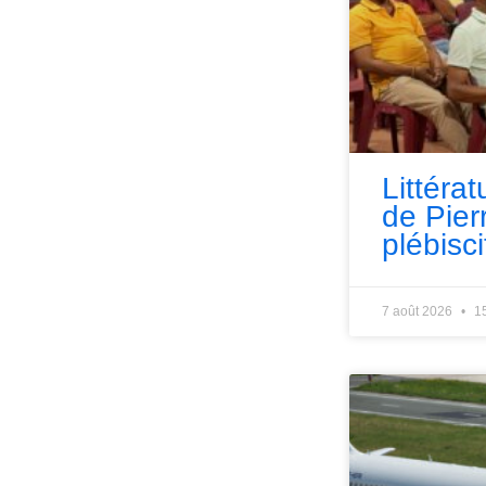
Littérat
de Pie
plébisci
7 août 2026
1