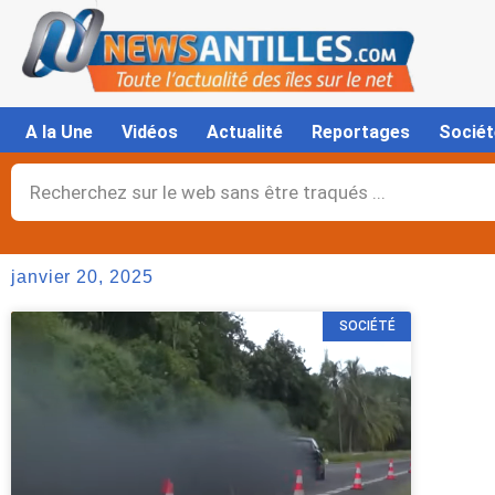
Aller
au
contenu
A la Une
Vidéos
Actualité
Reportages
Sociét
Rechercher
janvier 20, 2025
SOCIÉTÉ