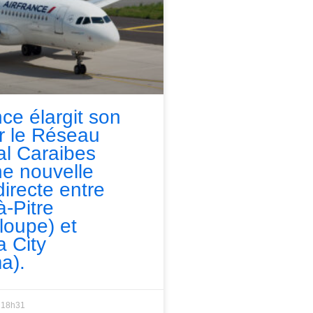
nce élargit son
ur le Réseau
l Caraibes
e nouvelle
directe entre
à-Pitre
loupe) et
 City
a).
18h31