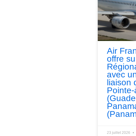
Air Fra
offre s
Régiona
avec un
liaison 
Pointe-
(Guade
Panama
(Panam
23 juillet 2026