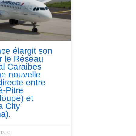
nce élargit son
ur le Réseau
l Caraibes
e nouvelle
directe entre
à-Pitre
loupe) et
 City
a).
18h31