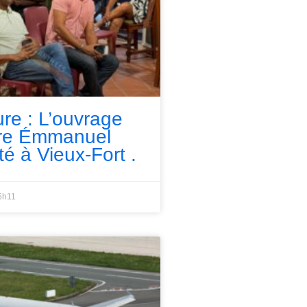
ure : L’ouvrage
rre Émmanuel
té à Vieux-Fort .
5h11