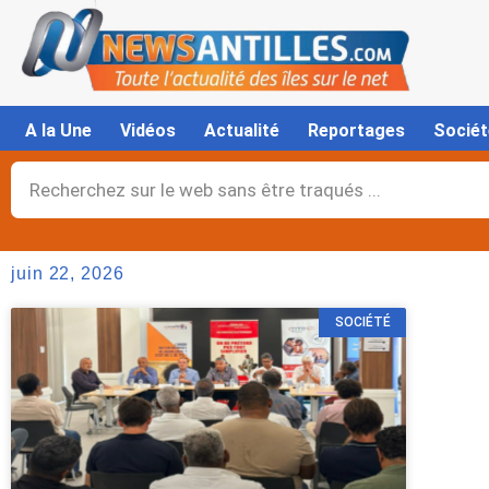
Aller
au
contenu
A la Une
Vidéos
Actualité
Reportages
Sociét
Rechercher
juin 22, 2026
SOCIÉTÉ