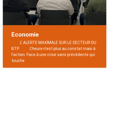
Economie
L’ ALERTE MAXIMALE SUR LE SECTEUR DU
BTP L’heure n’est plus au constat mais à
l’action. Face à une crise sans précédente qui
touche