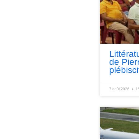
Littérat
de Pie
plébisci
7 août 2026
1