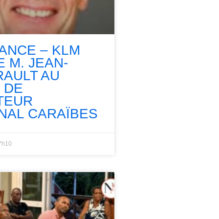
RANCE – KLM
 M. JEAN-
RAULT AU
 DE
TEUR
NAL CARAÏBES
7h10