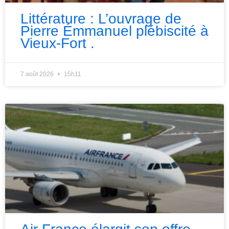
Littérature : L’ouvrage de
Pierre Émmanuel plébiscité à
Vieux-Fort .
7 août 2026
15h11