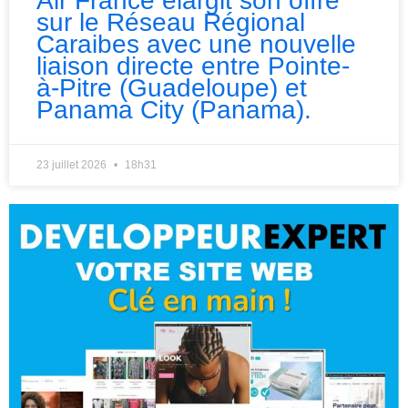
Air France élargit son offre
sur le Réseau Régional
Caraibes avec une nouvelle
liaison directe entre Pointe-
à-Pitre (Guadeloupe) et
Panama City (Panama).
23 juillet 2026
18h31