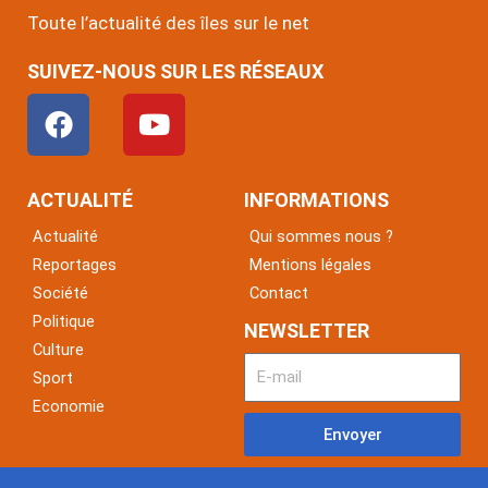
Toute l’actualité des îles sur le net
SUIVEZ-NOUS SUR LES RÉSEAUX
F
Y
a
o
c
u
e
t
ACTUALITÉ
INFORMATIONS
b
u
Actualité
Qui sommes nous ?
o
b
Reportages
Mentions légales
o
e
Société
Contact
k
Politique
NEWSLETTER
Culture
Sport
Economie
Envoyer