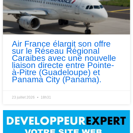
Air France élargit son offre
sur le Réseau Régional
Caraibes avec une nouvelle
liaison directe entre Pointe-
à-Pitre (Guadeloupe) et
Panama City (Panama).
23 juillet 2026
18h31