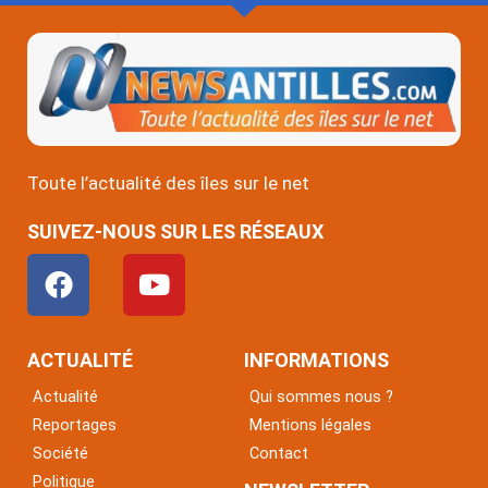
Toute l’actualité des îles sur le net
SUIVEZ-NOUS SUR LES RÉSEAUX
F
Y
a
o
c
u
e
t
ACTUALITÉ
INFORMATIONS
b
u
Actualité
Qui sommes nous ?
o
b
Reportages
Mentions légales
o
e
Société
Contact
k
Politique