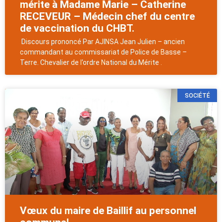
mérite à Madame Marie – Catherine
RECEVEUR – Médecin chef du centre
de vaccination du CHBT.
Discours prononcé Par AJINSA Jean Julien – ancien
commandant au commissariat de Police de Basse –
Terre. Chevalier de l’ordre National du Mérite .
SOCIÉTÉ
Vœux du maire de Baillif au personnel