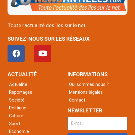
Toute l’actualité des îles sur le net
SUIVEZ-NOUS SUR LES RÉSEAUX
F
Y
a
o
c
u
e
t
ACTUALITÉ
INFORMATIONS
b
u
Actualité
Qui sommes nous ?
o
b
Reportages
Mentions légales
o
e
Société
Contact
k
Politique
NEWSLETTER
Culture
Sport
Economie