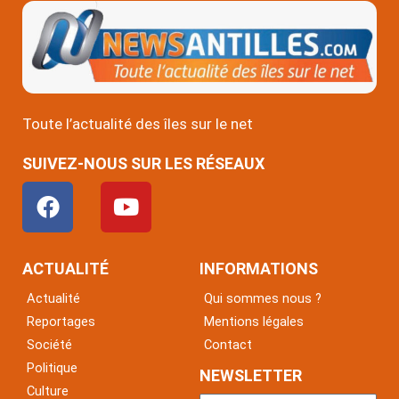
Toute l’actualité des îles sur le net
SUIVEZ-NOUS SUR LES RÉSEAUX
F
Y
a
o
c
u
e
t
ACTUALITÉ
INFORMATIONS
b
u
Actualité
Qui sommes nous ?
o
b
Reportages
Mentions légales
o
e
Société
Contact
k
Politique
NEWSLETTER
Culture