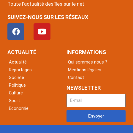
Toute l’actualité des îles sur le net
SUIVEZ-NOUS SUR LES RÉSEAUX
F
Y
a
o
c
u
e
t
ACTUALITÉ
INFORMATIONS
b
u
Actualité
Qui sommes nous ?
o
b
Reportages
Mentions légales
o
e
Société
Contact
k
Politique
NEWSLETTER
Culture
Sport
Economie
Envoyer