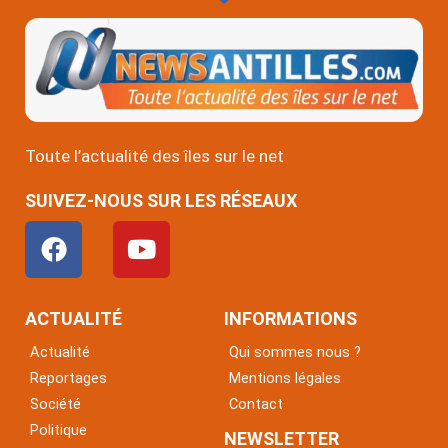
Toute l’actualité des îles sur le net
SUIVEZ-NOUS SUR LES RÉSEAUX
F
Y
a
o
c
u
e
t
ACTUALITÉ
INFORMATIONS
b
u
Actualité
Qui sommes nous ?
o
b
Reportages
Mentions légales
o
e
Société
Contact
k
Politique
NEWSLETTER