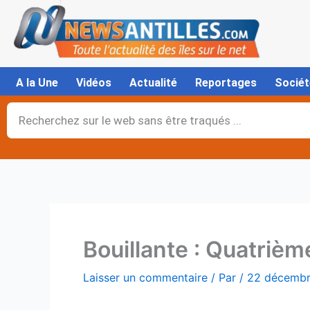
Aller
au
contenu
A la Une
Vidéos
Actualité
Reportages
Sociét
Rechercher
Bouillante : Quatrièm
Laisser un commentaire
/ Par
/
22 décemb