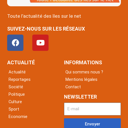
Toute l’actualité des îles sur le net
SUIVEZ-NOUS SUR LES RÉSEAUX
F
Y
a
o
c
u
e
t
ACTUALITÉ
INFORMATIONS
b
u
Actualité
Qui sommes nous ?
o
b
Reportages
Mentions légales
o
e
Société
Contact
k
Politique
NEWSLETTER
Culture
Sport
Economie
Envoyer