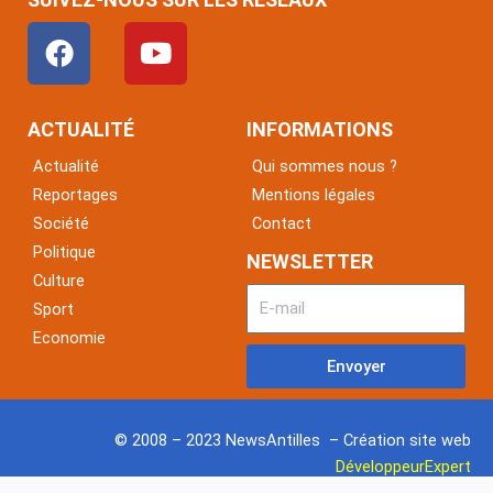
F
Y
a
o
c
u
e
t
ACTUALITÉ
INFORMATIONS
b
u
Actualité
Qui sommes nous ?
o
b
Reportages
Mentions légales
o
e
Société
Contact
k
Politique
NEWSLETTER
Culture
Sport
Economie
Envoyer
© 2008 – 2023 NewsAntilles – Création site web
DéveloppeurExpert