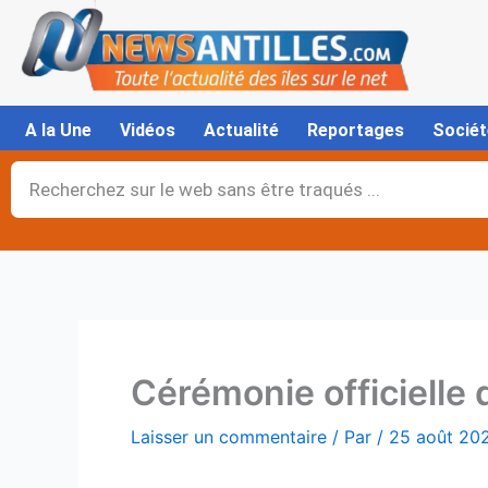
Aller
au
contenu
A la Une
Vidéos
Actualité
Reportages
Sociét
Rechercher
Cérémonie officielle 
Laisser un commentaire
/ Par
/
25 août 20