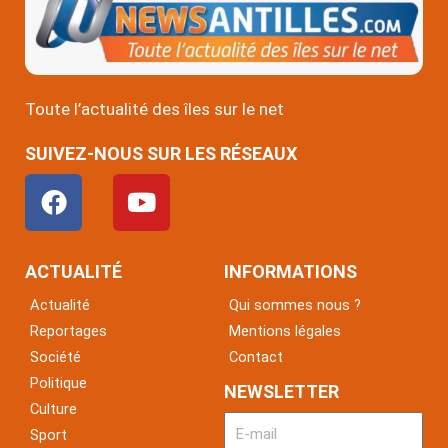
Toute l’actualité des îles sur le net
SUIVEZ-NOUS SUR LES RÉSEAUX
F
Y
a
o
c
u
e
t
ACTUALITÉ
INFORMATIONS
b
u
Actualité
Qui sommes nous ?
o
b
Reportages
Mentions légales
o
e
Société
Contact
k
Politique
NEWSLETTER
Culture
Sport