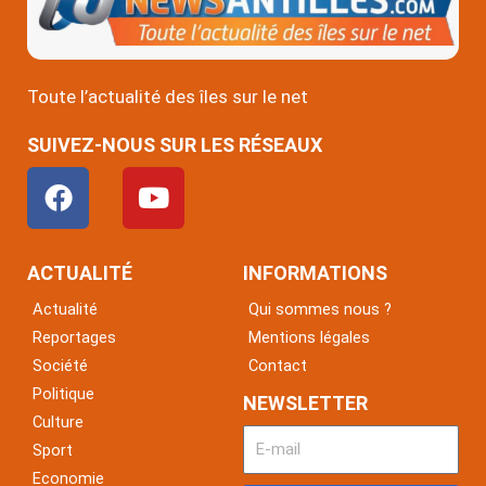
Toute l’actualité des îles sur le net
SUIVEZ-NOUS SUR LES RÉSEAUX
F
Y
a
o
c
u
e
t
ACTUALITÉ
INFORMATIONS
b
u
Actualité
Qui sommes nous ?
o
b
Reportages
Mentions légales
o
e
Société
Contact
k
Politique
NEWSLETTER
Culture
Sport
Economie