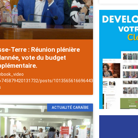
se-Terre : Réunion plénière
lannée, vote du budget
plémentaire.
ebook_video
les
 »745879420131732/posts/1013565616696443″]NewsAntilles
s
ACTUALITÉ CARAÏBE