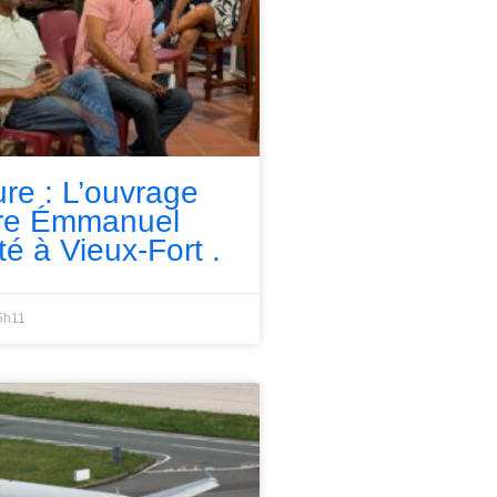
ure : L’ouvrage
rre Émmanuel
té à Vieux-Fort .
5h11