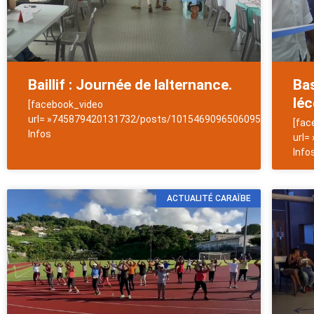
Baillif : Journée de lalternance.
Bas
léc
[facebook_video
url= »745879420131732/posts/1015469096506095″]NewsAntil
[fac
Infos
url=
Info
ACTUALITÉ CARAÏBE