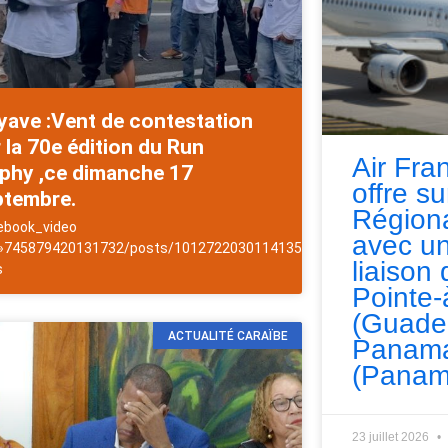
yave :Vent de contestation
 la 70e édition du Run
Air Fra
ophy ,ce dimanche 17
es
offre s
ptembre.
Régiona
ebook_video
avec un
 »745879420131732/posts/1012722030114135″]NewsAntilles
liaison 
s
Pointe-
(Guade
ACTUALITÉ CARAÏBE
Panama
(Panam
23 juillet 2026