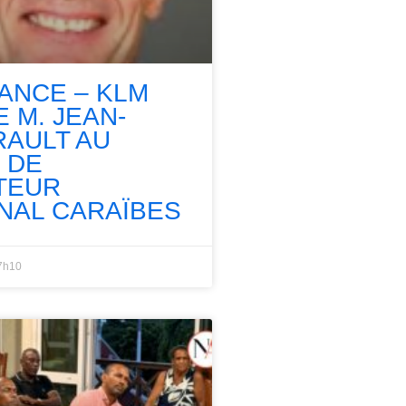
RANCE – KLM
 M. JEAN-
RAULT AU
 DE
TEUR
NAL CARAÏBES
7h10