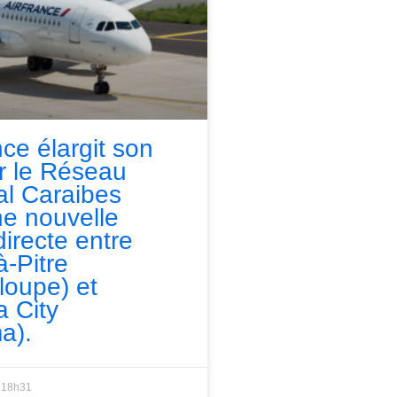
nce élargit son
ur le Réseau
l Caraibes
e nouvelle
directe entre
à-Pitre
loupe) et
 City
a).
18h31