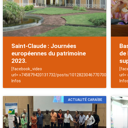
Saint-Claude : Journées
Bas
européennes du patrimoine
de 
2023.
sup
[facebook_video
[fac
url= »745879420131732/posts/1012823046770700″]NewsAntil
url=
Infos
Info
ACTUALITÉ CARAÏBE