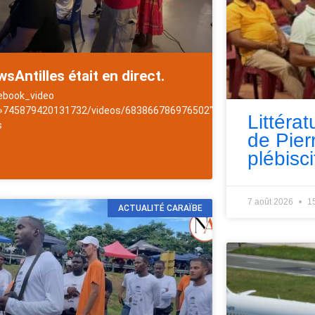
sAntilles était en direct.
ebook_video
 »745879420131732/videos/683866786976502″]NewsAntilles
Littérat
s
de Pie
les
plébisci
7 août 2026
1
ACTUALITÉ CARAÏBE