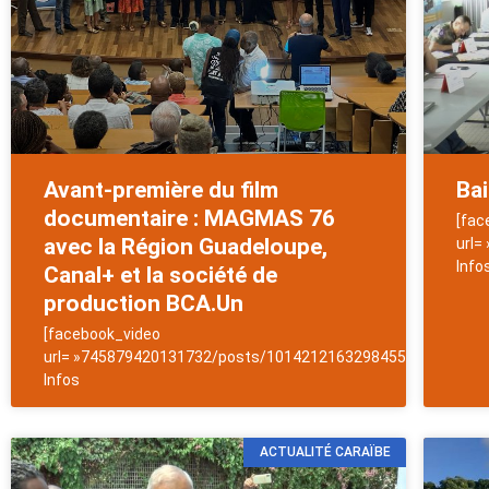
Avant-première du film
Bai
documentaire : MAGMAS 76
[fac
avec la Région Guadeloupe,
url=
Info
Canal+ et la société de
production BCA.Un
[facebook_video
url= »745879420131732/posts/1014212163298455″]NewsAntil
Infos
ACTUALITÉ CARAÏBE