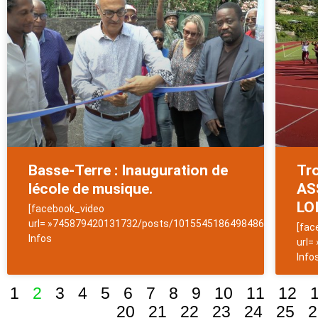
Basse-Terre : Inauguration de
Tro
lécole de musique.
AS
LO
[facebook_video
url= »745879420131732/posts/1015545186498486″]NewsAntil
[fac
Infos
url=
Info
1
2
3
4
5
6
7
8
9
10
11
12
20
21
22
23
24
25
2