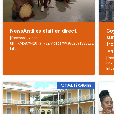
NewsAntilles était en direct.
Go
sur
[facebook_video
tr
url= »745879420131732/videos/993662591888282″]NewsAntill
Infos
se
[fac
url=
Info
ACTUALITÉ CARAÏBE