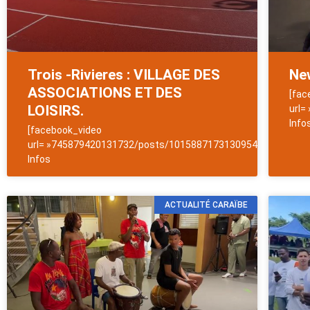
Trois -Rivieres : VILLAGE DES
New
ASSOCIATIONS ET DES
[fac
LOISIRS.
url=
Info
[facebook_video
url= »745879420131732/posts/1015887173130954″]NewsAntil
Infos
ACTUALITÉ CARAÏBE