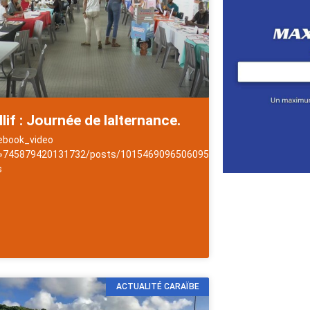
llif : Journée de lalternance.
ebook_video
 »745879420131732/posts/1015469096506095″]NewsAntilles
s
les
ACTUALITÉ CARAÏBE