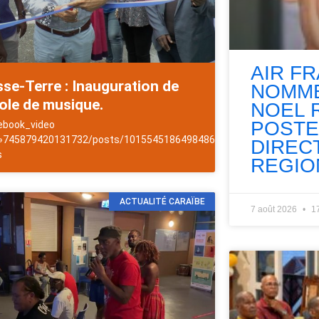
AIR F
se-Terre : Inauguration de
NOMME
ole de musique.
NOEL 
les
POSTE
ebook_video
 »745879420131732/posts/1015545186498486″]NewsAntilles
DIREC
s
REGIO
ACTUALITÉ CARAÏBE
7 août 2026
1