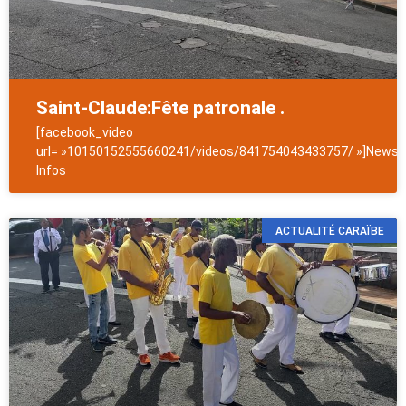
Saint-Claude:Fête patronale .
[facebook_video
url= »10150152555660241/videos/841754043433757/ »]NewsAn
Infos
ACTUALITÉ CARAÏBE