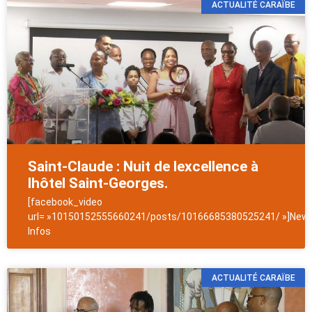
ACTUALITÉ CARAÏBE
Saint-Claude : Nuit de lexcellence à
lhôtel Saint-Georges.
[facebook_video
url= »10150152555660241/posts/10166685380525241/ »]News
Infos
ACTUALITÉ CARAÏBE