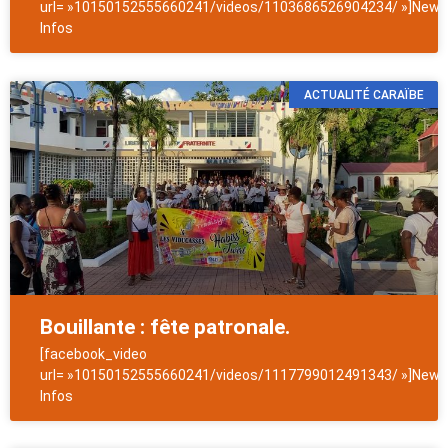
url= »10150152555660241/videos/1103686526904234/ »]NewsA
Infos
ACTUALITÉ CARAÏBE
Bouillante : fête patronale.
[facebook_video
url= »10150152555660241/videos/1117799012491343/ »]NewsA
Infos