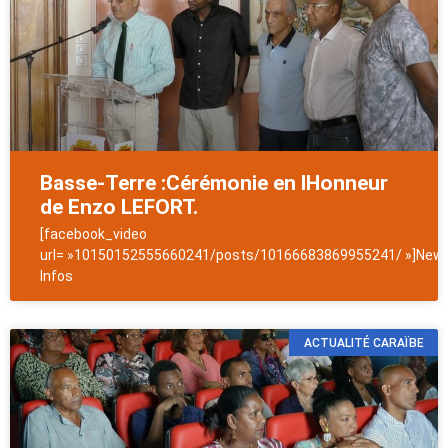
Basse-Terre :Cérémonie en lHonneur
de Enzo LEFORT.
[facebook_video
url= »10150152555660241/posts/10166683869955241/ »]News
Infos
ACTUALITÉ CARAÏBE