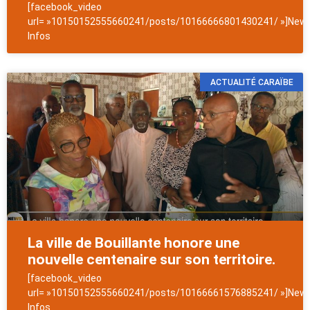
[facebook_video
url= »10150152555660241/posts/10166666801430241/ »]News
Infos
ACTUALITÉ CARAÏBE
La ville de Bouillante honore une
nouvelle centenaire sur son territoire.
[facebook_video
url= »10150152555660241/posts/10166661576885241/ »]News
Infos