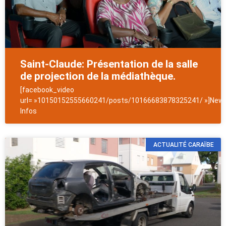
Saint-Claude: Présentation de la salle
de projection de la médiathèque.
[facebook_video
url= »10150152555660241/posts/10166683878325241/ »]News
Infos
ACTUALITÉ CARAÏBE