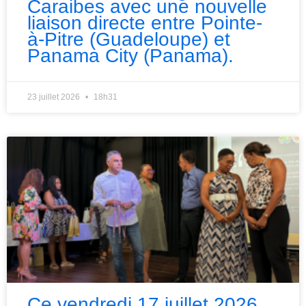
Caraibes avec une nouvelle
liaison directe entre Pointe-
à-Pitre (Guadeloupe) et
Panama City (Panama).
23 juillet 2026
18h31
Ce vendredi 17 juillet 2026,