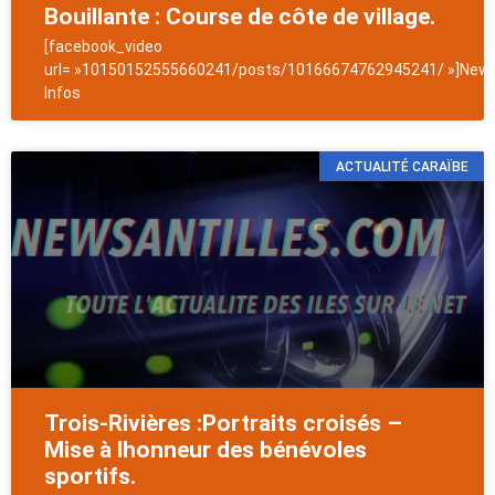
Bouillante : Course de côte de village.
[facebook_video
url= »10150152555660241/posts/10166674762945241/ »]News
Infos
ACTUALITÉ CARAÏBE
Trois-Rivières :Portraits croisés –
Mise à lhonneur des bénévoles
sportifs.