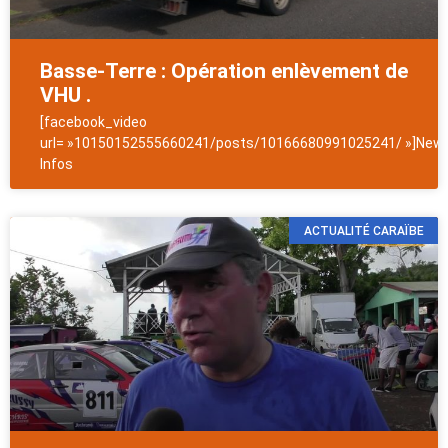
Basse-Terre : Opération enlèvement de
VHU .
[facebook_video
url= »10150152555660241/posts/10166680991025241/ »]News
Infos
ACTUALITÉ CARAÏBE