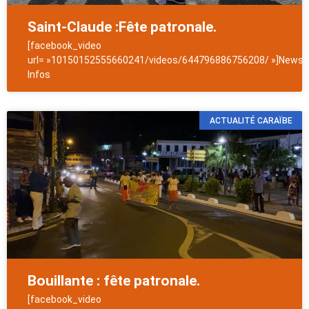
Saint-Claude :Fête patronale.
[facebook_video
url= »10150152555660241/videos/644796886756208/ »]NewsAn
Infos
ACTUALITÉ CARAÏBE
Bouillante : fête patronale.
[facebook_video