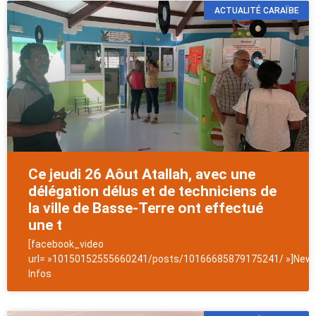
ACTUALITÉ CARAÏBE
Ce jeudi 26 Aôut Atallah, avec une
délégation délus et de techniciens de
la ville de Basse-Terre ont effectué
une t
[facebook_video
url= »10150152555660241/posts/10166685879175241/ »]News
Infos