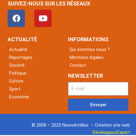
SUIVEZ-NOUS SUR LES RÉSEAUX
F
Y
a
o
c
u
e
t
ACTUALITÉ
INFORMATIONS
b
u
Actualité
Qui sommes nous ?
o
b
Reportages
Mentions légales
o
e
Société
Contact
k
Politique
NEWSLETTER
Culture
Sport
Economie
Envoyer
© 2008 – 2023 NewsAntilles – Création site web
DéveloppeurExpert