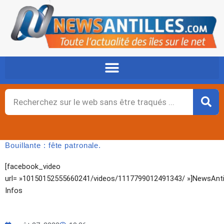
Aller
au
contenu
Rechercher
Bouillante : fête patronale.
[facebook_video
url= »10150152555660241/videos/1117799012491343/ »]NewsAnti
Infos