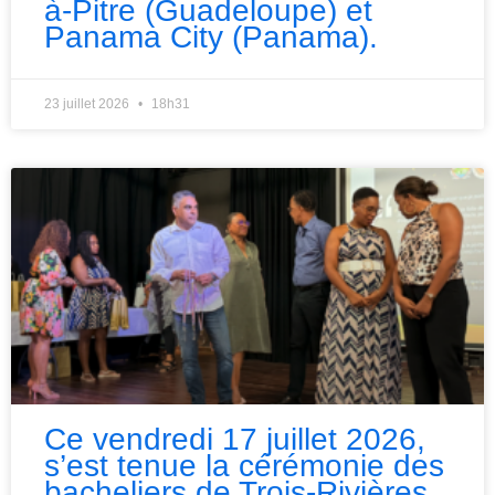
à-Pitre (Guadeloupe) et
Panama City (Panama).
23 juillet 2026
18h31
Ce vendredi 17 juillet 2026,
s’est tenue la cérémonie des
bacheliers de Trois-Rivières,