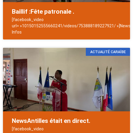
Baillif :Fête patronale .
[facebook_video
url= »10150152555660241/videos/753888189227921/ »]NewsAn
Infos
ACTUALITÉ CARAÏBE
NewsAntilles était en direct.
[facebook_video