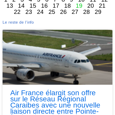
13
14
15
16
17
18
19
20
21
22
23
24
25
26
27
28
29
Le reste de l'info
Air France élargit son offre
sur le Réseau Régional
Caraibes avec une nouvelle
liaison directe entre Pointe-