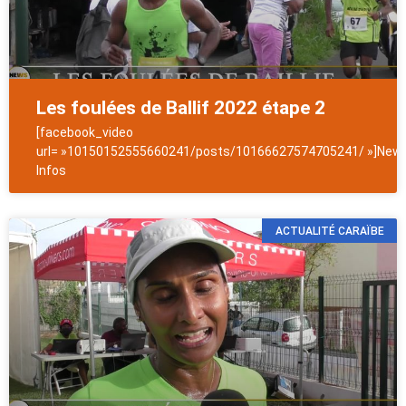
Les foulées de Ballif 2022 étape 2
[facebook_video
url= »10150152555660241/posts/10166627574705241/ »]News
Infos
ACTUALITÉ CARAÏBE