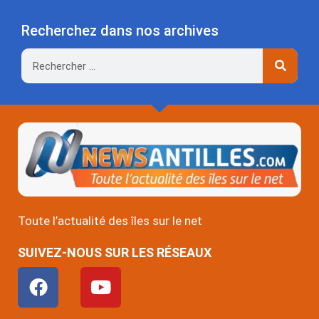
Recherchez dans nos archives
Rechercher
Toute l’actualité des îles sur le net
SUIVEZ-NOUS SUR LES RÉSEAUX
F
Y
a
o
c
u