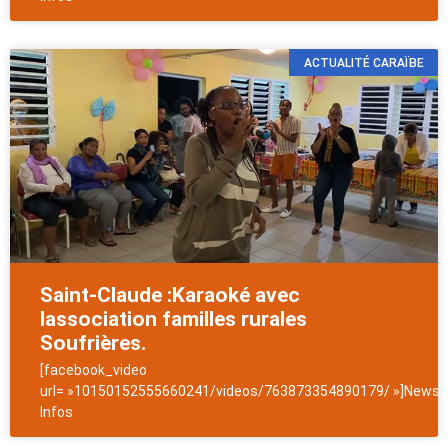
ACTUALITÉ CARAÏBE
Saint-Claude :Karaoké avec
lassociation familles rurales
Soufrières.
[facebook_video
url= »10150152555660241/videos/763873354890179/ »]NewsAn
Infos