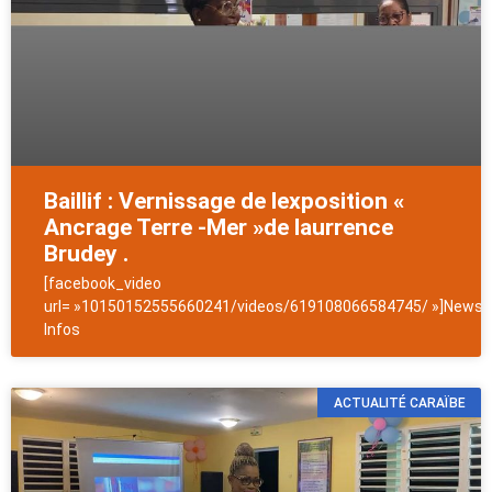
Baillif : Vernissage de lexposition «
Ancrage Terre -Mer »de laurrence
Brudey .
[facebook_video
url= »10150152555660241/videos/619108066584745/ »]NewsAn
Infos
ACTUALITÉ CARAÏBE