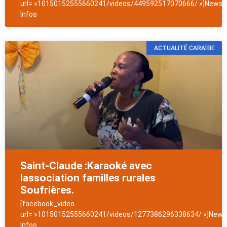
url= »10150152555660241/videos/449592517070666/ »]NewsAn
Infos
ACTUALITÉ CARAÏBE
Saint-Claude :Karaoké avec
lassociation familles rurales
Soufrières.
[facebook_video
url= »10150152555660241/videos/1277386296338634/ »]NewsA
Infos