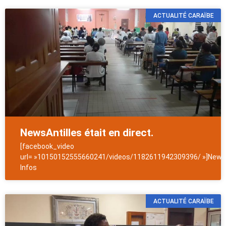
ACTUALITÉ CARAÏBE
NewsAntilles était en direct.
[facebook_video
url= »10150152555660241/videos/1182611942309396/ »]NewsA
Infos
ACTUALITÉ CARAÏBE