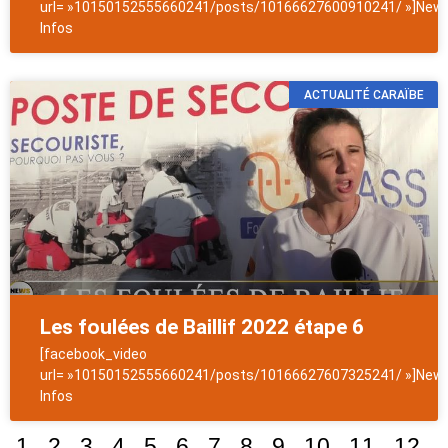
url= »10150152555660241/posts/10166627600910241/ »]News
Infos
ACTUALITÉ CARAÏBE
Les foulées de Baillif 2022 étape 6
[facebook_video
url= »10150152555660241/posts/10166627607325241/ »]News
Infos
1
2
3
4
5
6
7
8
9
10
11
12