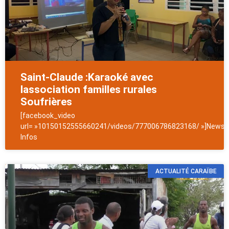
Saint-Claude :Karaoké avec
lassociation familles rurales
Soufrières
[facebook_video
url= »10150152555660241/videos/777006786823168/ »]NewsAn
Infos
ACTUALITÉ CARAÏBE