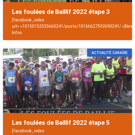
Les foulées de Baillif 2022 étape 3
[facebook_video
url= »10150152555660241/posts/10166627592690241/ »]News
Infos
ACTUALITÉ CARAÏBE
Les foulées de Baillif 2022 étape 5
[facebook_video