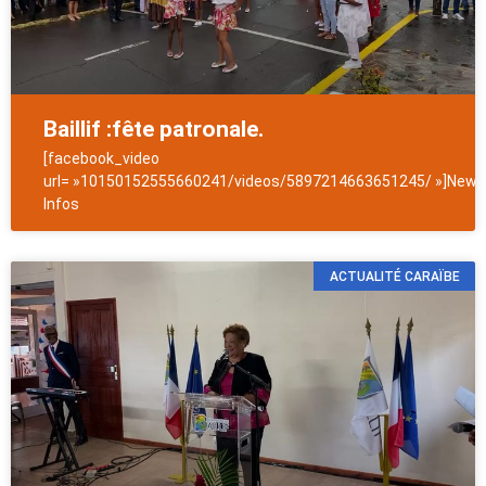
Baillif :fête patronale.
[facebook_video
url= »10150152555660241/videos/5897214663651245/ »]NewsA
Infos
ACTUALITÉ CARAÏBE