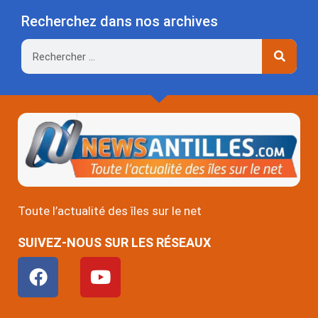
Recherchez dans nos archives
Rechercher
Toute l’actualité des îles sur le net
SUIVEZ-NOUS SUR LES RÉSEAUX
F
Y
a
o
c
u