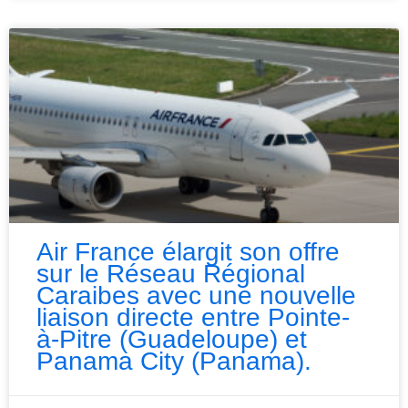
Air France élargit son offre
sur le Réseau Régional
Caraibes avec une nouvelle
liaison directe entre Pointe-
à-Pitre (Guadeloupe) et
Panama City (Panama).