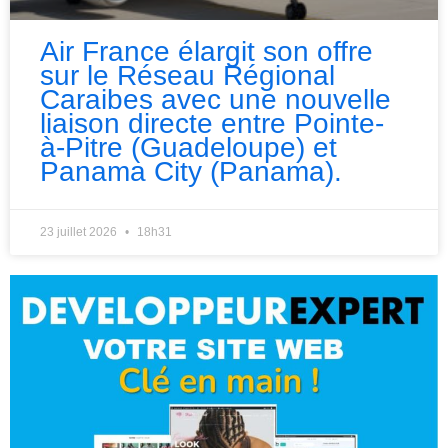
Air France élargit son offre
sur le Réseau Régional
Caraibes avec une nouvelle
liaison directe entre Pointe-
à-Pitre (Guadeloupe) et
Panama City (Panama).
23 juillet 2026
18h31