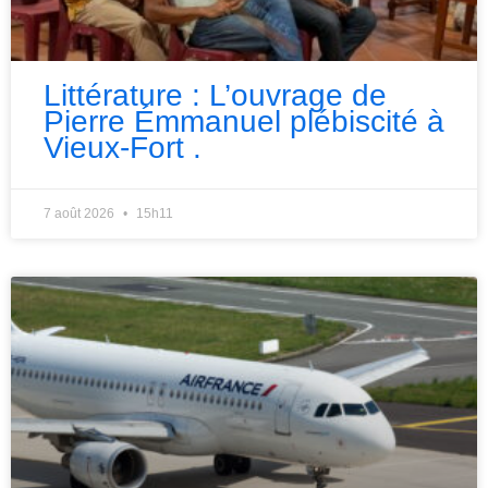
Littérature : L’ouvrage de
Pierre Émmanuel plébiscité à
Vieux-Fort .
7 août 2026
15h11