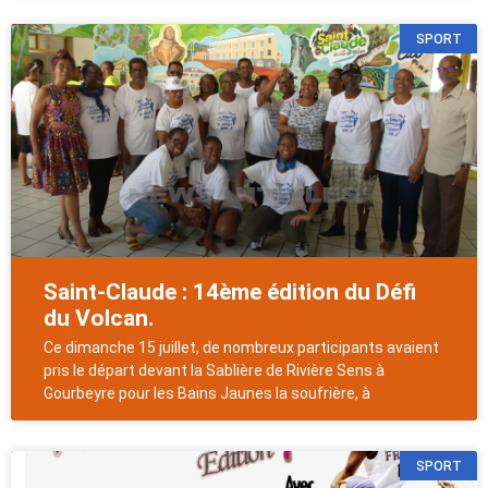
SPORT
Saint-Claude : 14ème édition du Défi
du Volcan.
Ce dimanche 15 juillet, de nombreux participants avaient
pris le départ devant la Sablière de Rivière Sens à
Gourbeyre pour les Bains Jaunes la soufrière, à
SPORT