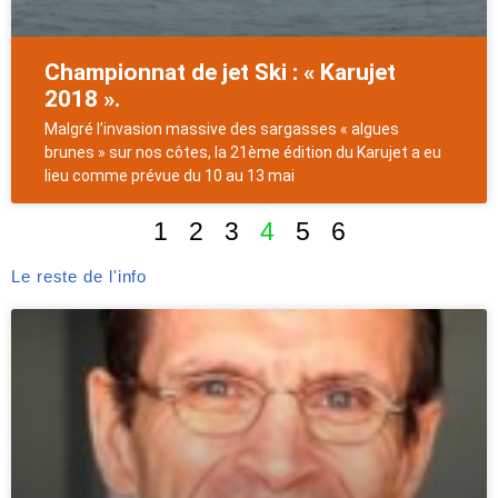
Championnat de jet Ski : « Karujet
2018 ».
Malgré l’invasion massive des sargasses « algues
brunes » sur nos côtes, la 21ème édition du Karujet a eu
lieu comme prévue du 10 au 13 mai
1
2
3
4
5
6
Le reste de l'info