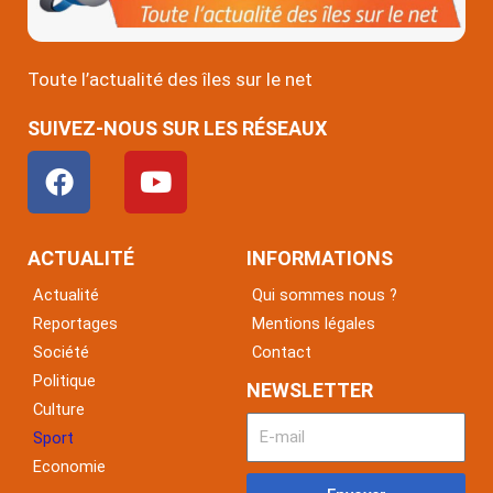
Toute l’actualité des îles sur le net
SUIVEZ-NOUS SUR LES RÉSEAUX
F
Y
a
o
c
u
e
t
ACTUALITÉ
INFORMATIONS
b
u
Actualité
Qui sommes nous ?
o
b
Reportages
Mentions légales
o
e
Société
Contact
k
Politique
NEWSLETTER
Culture
Sport
Economie