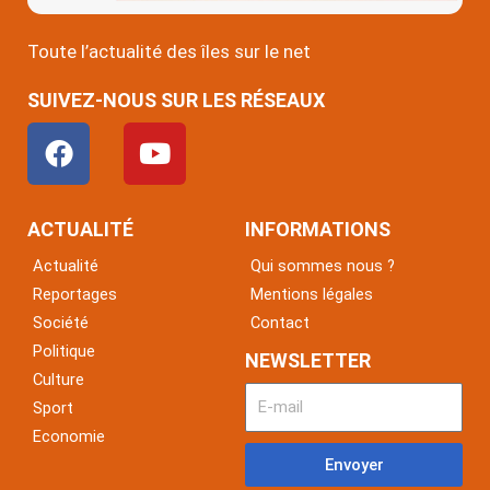
Toute l’actualité des îles sur le net
SUIVEZ-NOUS SUR LES RÉSEAUX
F
Y
a
o
c
u
e
t
ACTUALITÉ
INFORMATIONS
b
u
Actualité
Qui sommes nous ?
o
b
Reportages
Mentions légales
o
e
Société
Contact
k
Politique
NEWSLETTER
Culture
Sport
Economie
Envoyer