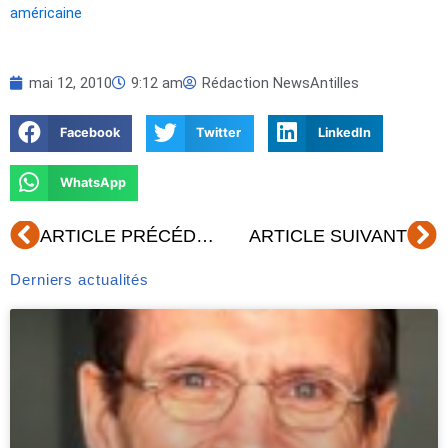
américaine
mai 12, 2010
9:12 am
Rédaction NewsAntilles
Facebook
Twitter
LinkedIn
WhatsApp
Précédent
Su
ARTICLE PRÉCÉDENT
ARTICLE SUIVANT
Derniers actualités