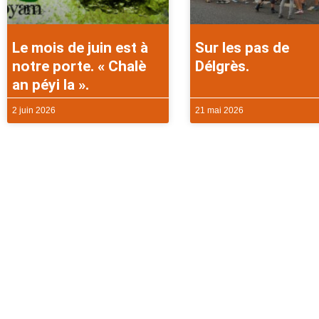
Le mois de juin est à
Sur les pas de
notre porte. « Chalè
Délgrès.
an péyi la ».
2 juin 2026
21 mai 2026