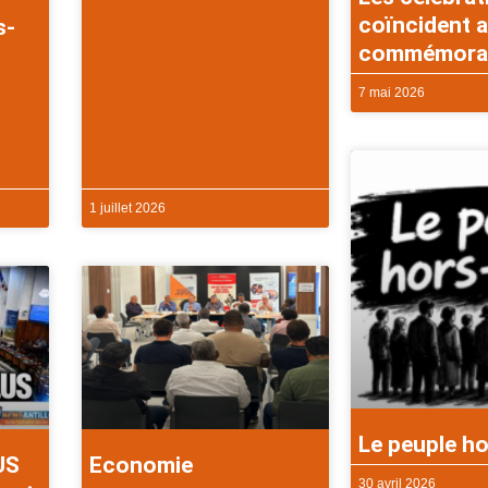
coïncident a
s-
commémorati
7 mai 2026
1 juillet 2026
Le peuple ho
US
Economie
30 avril 2026