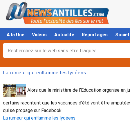
Aller
au
contenu
A la Une
Vidéos
Actualité
Reportages
Sociét
Rechercher
La rumeur qui enflamme les lycéens
Alors que le ministère de l’Education organise en ju
certains racontent que les vacances d’été vont être amputées
qui se propage sur Facebook.
La rumeur qui enflamme les lycéens