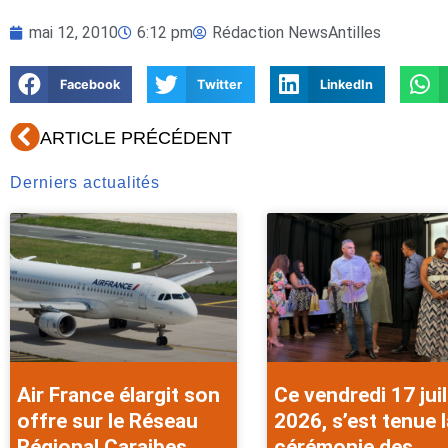
mai 12, 2010
6:12 pm
Rédaction NewsAntilles
Facebook
Twitter
LinkedIn
Précédent
ARTICLE PRÉCÉDENT
Derniers actualités
Air France élargit son
Ce vendredi 17 juil
offre sur le Réseau
2026, s’est tenue l
Régional Caraibes
cérémonie des