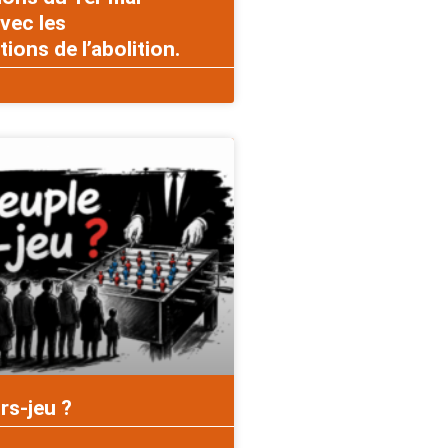
vec les
ons de l’abolition.
rs-jeu ?