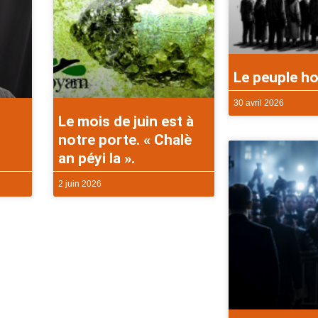
Le peuple ho
30 avril 2026
Le mois de juin est à
notre porte. « Chalè
an péyi la ».
2 juin 2026