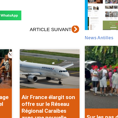
WhatsApp
Suivant
ARTICLE SUIVANT
News Antilles
rage
Air France élargit son
el
offre sur le Réseau
Régional Caraibes
Sur les pas 
avec une nouvelle