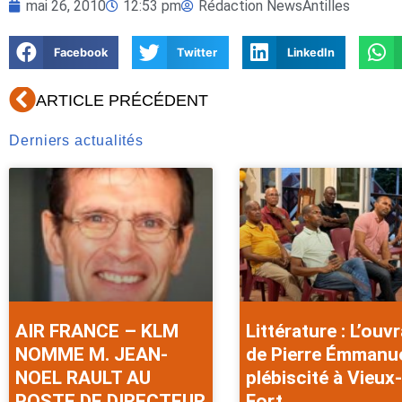
mai 26, 2010
12:53 pm
Rédaction NewsAntilles
Facebook
Twitter
LinkedIn
Précédent
ARTICLE PRÉCÉDENT
Derniers actualités
AIR FRANCE – KLM
Littérature : L’ouv
NOMME M. JEAN-
de Pierre Émmanu
NOEL RAULT AU
plébiscité à Vieux-
POSTE DE DIRECTEUR
Fort .