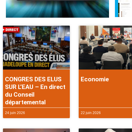
CONGRES DES ELUS
Economie
SUR L’EAU – En direct
du Conseil
départemental
24 juin 2026
22 juin 2026