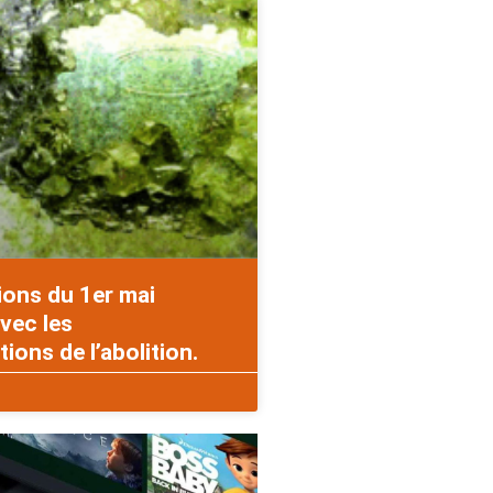
ions du 1er mai
vec les
ons de l’abolition.