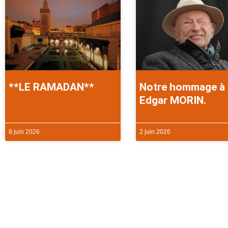
**LE RAMADAN**
Notre hommage à
Edgar MORIN.
8 juin 2026
2 juin 2026