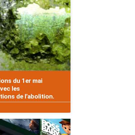
ions du 1er mai
vec les
ons de l’abolition.