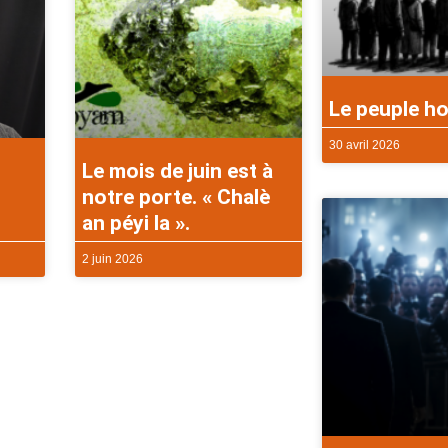
Le peuple ho
30 avril 2026
Le mois de juin est à
notre porte. « Chalè
an péyi la ».
2 juin 2026