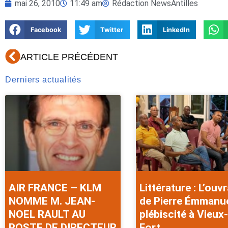
mai 26, 2010
11:49 am
Rédaction NewsAntilles
Facebook
Twitter
LinkedIn
Précédent
ARTICLE PRÉCÉDENT
Derniers actualités
AIR FRANCE – KLM
Littérature : L’ouv
NOMME M. JEAN-
de Pierre Émmanu
NOEL RAULT AU
plébiscité à Vieux-
POSTE DE DIRECTEUR
Fort .