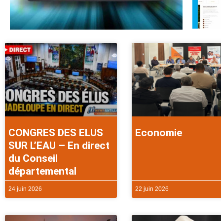
CONGRES DES ELUS
Economie
SUR L’EAU – En direct
du Conseil
départemental
24 juin 2026
22 juin 2026