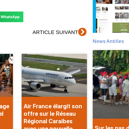
WhatsApp
Suivant
ARTICLE SUIVANT
News Antilles
rage
Air France élargit son
el
offre sur le Réseau
Régional Caraibes
Sur les pas 
avec une nouvelle