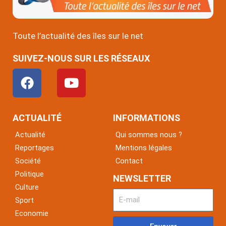
Toute l’actualité des îles sur le net
SUIVEZ-NOUS SUR LES RÉSEAUX
F
Y
a
o
c
u
e
t
ACTUALITÉ
INFORMATIONS
b
u
Actualité
Qui sommes nous ?
o
b
Reportages
Mentions légales
o
e
Société
Contact
k
Politique
NEWSLETTER
Culture
Sport
Economie