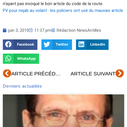
n’ayant pas invoqué le bon article du code de la route.
PV pour niqab au volant : les policiers ont usé du mauvais article
juin 3, 2010
11:37 pm
Rédaction NewsAntilles
Facebook
Twitter
LinkedIn
WhatsApp
Précédent
Su
ARTICLE PRÉCÉDENT
ARTICLE SUIVANT
Derniers actualités