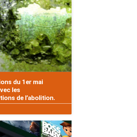
ions du 1er mai
vec les
ons de l’abolition.