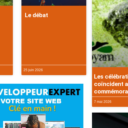
Le débat
25 juin 2026
Les célébrat
coïncident a
commémorati
7 mai 2026