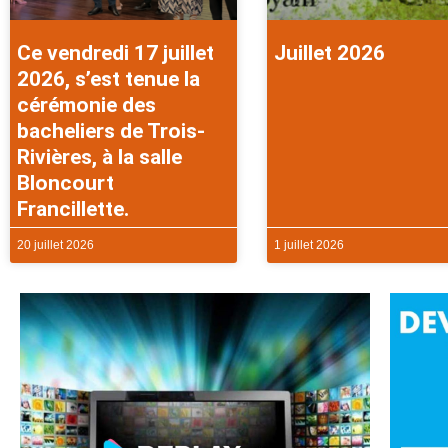
Ce vendredi 17 juillet
Juillet 2026
2026, s’est tenue la
cérémonie des
bacheliers de Trois-
Rivières, à la salle
Bloncourt
Francillette.
20 juillet 2026
1 juillet 2026