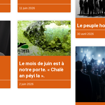
11 juin 2026
Le peuple ho
30 avril 2026
Le mois de juin est à
notre porte. « Chalè
an péyi la ».
2 juin 2026