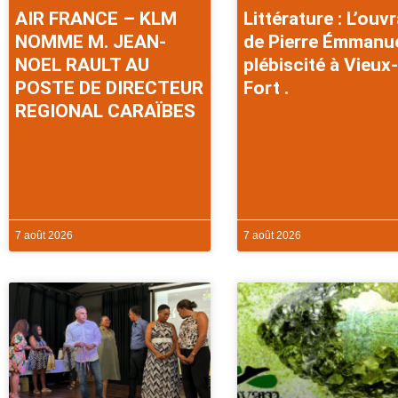
AIR FRANCE – KLM
Littérature : L’ouv
NOMME M. JEAN-
de Pierre Émmanu
NOEL RAULT AU
plébiscité à Vieux-
POSTE DE DIRECTEUR
Fort .
REGIONAL CARAÏBES
7 août 2026
7 août 2026