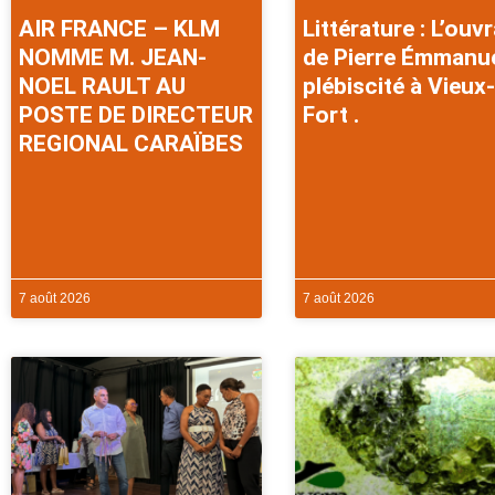
AIR FRANCE – KLM
Littérature : L’ouv
NOMME M. JEAN-
de Pierre Émmanu
NOEL RAULT AU
plébiscité à Vieux-
POSTE DE DIRECTEUR
Fort .
REGIONAL CARAÏBES
7 août 2026
7 août 2026