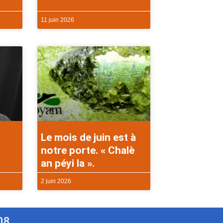
11 juin 2026
Le mois de juin est à
notre porte. « Chalè
an péyi la ».
2 juin 2026
08