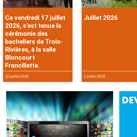
Ce vendredi 17 juillet
Juillet 2026
2026, s’est tenue la
cérémonie des
bacheliers de Trois-
Rivières, à la salle
Bloncourt
Francillette.
20 juillet 2026
1 juillet 2026