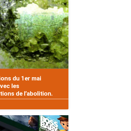
ions du 1er mai
vec les
ons de l’abolition.