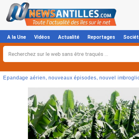
Aller
au
contenu
A la Une
Vidéos
Actualité
Reportages
Sociét
Rechercher
Epandage aérien, nouveaux épisodes, nouvel imbroglio