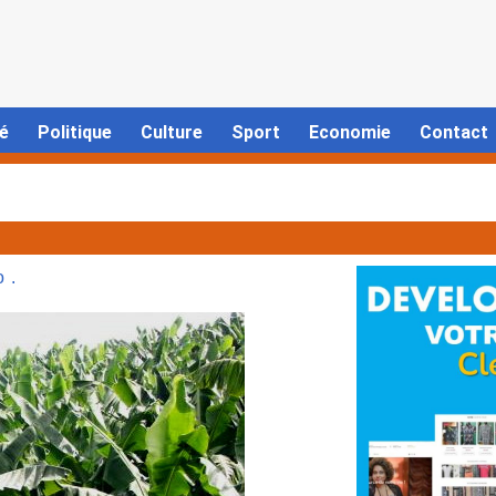
é
Politique
Culture
Sport
Economie
Contact
 .