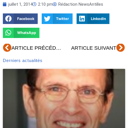
juillet 1, 2014
2:10 pm
Rédaction NewsAntilles
Facebook
Twitter
LinkedIn
WhatsApp
Précédent
Su
ARTICLE PRÉCÉDENT
ARTICLE SUIVANT
Derniers actualités