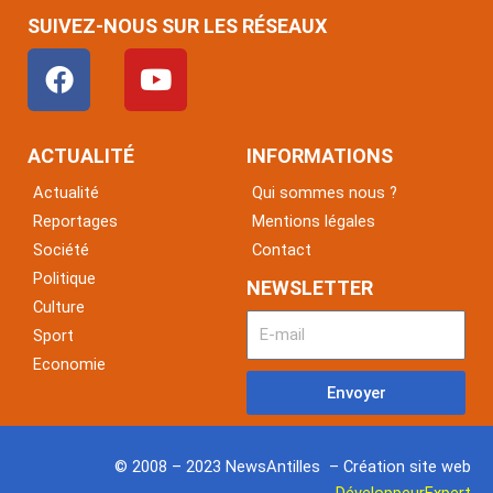
SUIVEZ-NOUS SUR LES RÉSEAUX
F
Y
a
o
c
u
e
t
ACTUALITÉ
INFORMATIONS
b
u
Actualité
Qui sommes nous ?
o
b
Reportages
Mentions légales
o
e
Société
Contact
k
Politique
NEWSLETTER
Culture
Sport
Economie
Envoyer
© 2008 – 2023 NewsAntilles – Création site web