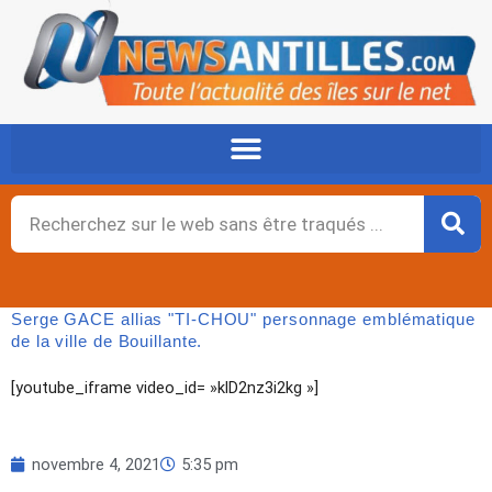
Aller
au
contenu
Rechercher
Serge GACE allias "TI-CHOU" personnage emblématique
de la ville de Bouillante.
[youtube_iframe video_id= »klD2nz3i2kg »]
novembre 4, 2021
5:35 pm