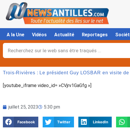
Aller
au
contenu
A la Une
Vidéos
Actualité
Reportages
Sociét
Rechercher
Trois-Rivières : Le président Guy LOSBAR en visite de
[youtube_iframe video_id= »CVjrv1GaGfg »]
juillet 25, 2023
5:30 pm
Facebook
Twitter
LinkedIn