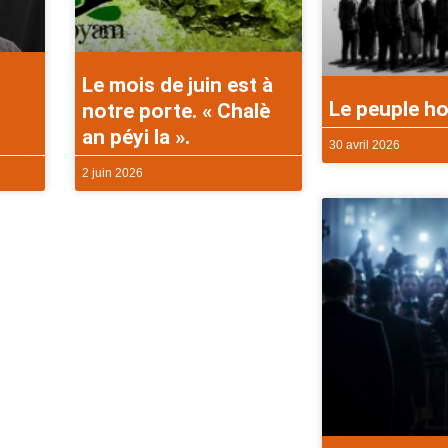
Le mois de juin est à
Le peuple ho
notre porte. « Chalè
an péyi la ».
30 avril 2026
2 juin 2026