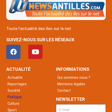
Toute l’actualité des îles sur le net
SUIVEZ-NOUS SUR LES RÉSEAUX
F
Y
a
o
c
u
e
t
ACTUALITÉ
INFORMATIONS
b
u
Actualité
Qui sommes nous ?
o
b
Reportages
Mentions légales
o
e
Société
Contact
k
Politique
NEWSLETTER
Culture
Sport