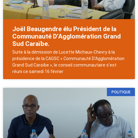
Joël Beaugendre élu Président de la
Communauté D’Agglomération Grand
Sud Caraïbe.
Suite à la démission de Lucette Michaux-Chevry à la
présidence de la CAGSC « Communauté D’Agglomération
Grand Sud Caraïbe », le conseil communautaire s’est
réuni ce samedi 16 février
POLITIQUE