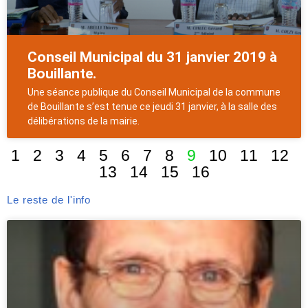
Conseil Municipal du 31 janvier 2019 à
Bouillante.
Une séance publique du Conseil Municipal de la commune
de Bouillante s’est tenue ce jeudi 31 janvier, à la salle des
délibérations de la mairie.
1
2
3
4
5
6
7
8
9
10
11
12
13
14
15
16
Le reste de l'info