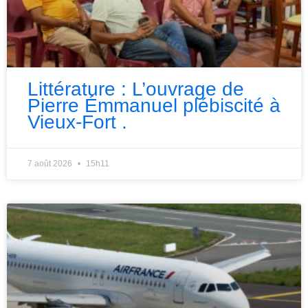
Littérature : L’ouvrage de
Pierre Émmanuel plébiscité à
Vieux-Fort .
7 août 2026
15h11