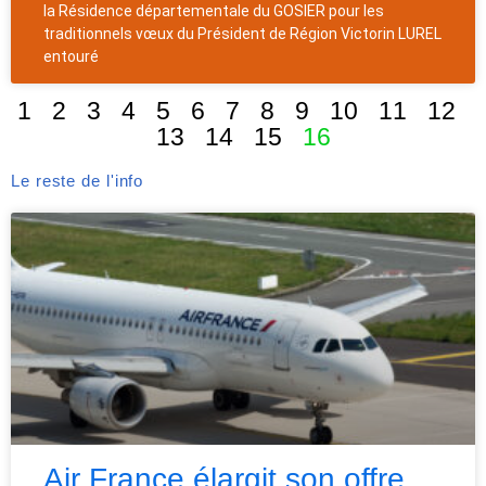
la Résidence départementale du GOSIER pour les
traditionnels vœux du Président de Région Victorin LUREL
entouré
1
2
3
4
5
6
7
8
9
10
11
12
13
14
15
16
Le reste de l'info
Air France élargit son offre