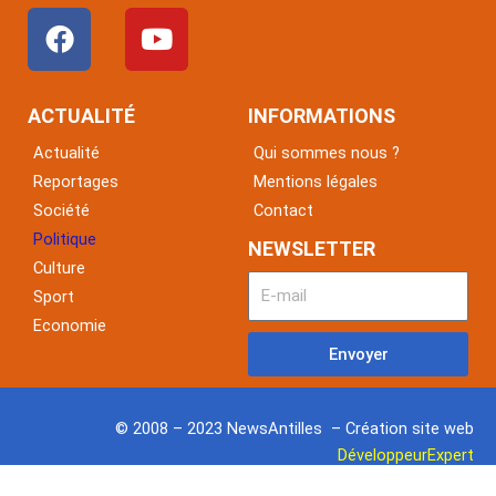
F
Y
a
o
c
u
e
t
ACTUALITÉ
INFORMATIONS
b
u
Actualité
Qui sommes nous ?
o
b
Reportages
Mentions légales
o
e
Société
Contact
k
Politique
NEWSLETTER
Culture
Sport
Economie
Envoyer
© 2008 – 2023 NewsAntilles – Création site web
DéveloppeurExpert