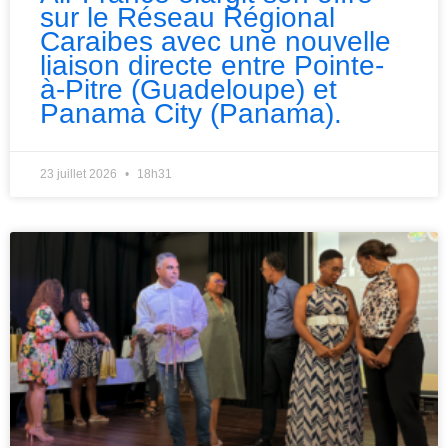
sur le Réseau Régional
Caraibes avec une nouvelle
liaison directe entre Pointe-
à-Pitre (Guadeloupe) et
Panama City (Panama).
23 juillet 2026
18h31