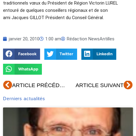
traditionnels vœux du Président de Région Victorin LUREL
entouré de quelques conseillers régionaux et de son
ami Jacques GILLOT Président du Conseil Général.
janvier 20, 2010
1:00 am
Rédaction NewsAntilles
Facebook
Twitter
LinkedIn
WhatsApp
Précédent
Su
ARTICLE PRÉCÉDENT
ARTICLE SUIVANT
Derniers actualités