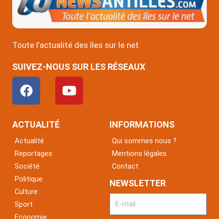
Toute l’actualité des îles sur le net
SUIVEZ-NOUS SUR LES RÉSEAUX
F
Y
a
o
c
u
e
t
ACTUALITÉ
INFORMATIONS
b
u
Actualité
Qui sommes nous ?
o
b
Reportages
Mentions légales
o
e
Société
Contact
k
Politique
NEWSLETTER
Culture
Sport
Economie