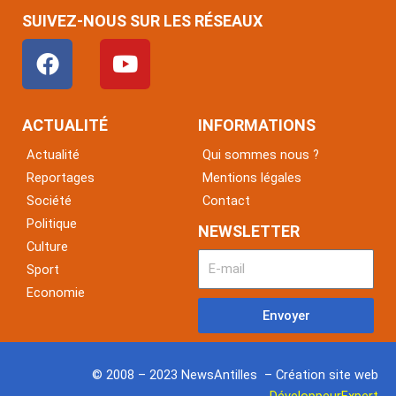
SUIVEZ-NOUS SUR LES RÉSEAUX
F
Y
a
o
c
u
e
t
ACTUALITÉ
INFORMATIONS
b
u
Actualité
Qui sommes nous ?
o
b
Reportages
Mentions légales
o
e
Société
Contact
k
Politique
NEWSLETTER
Culture
Sport
Economie
Envoyer
© 2008 – 2023 NewsAntilles – Création site web