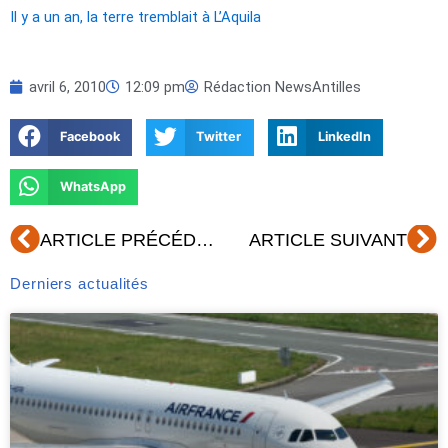
Il y a un an, la terre tremblait à L’Aquila
avril 6, 2010
12:09 pm
Rédaction NewsAntilles
Facebook
Twitter
LinkedIn
WhatsApp
Précédent
Su
ARTICLE PRÉCÉDENT
ARTICLE SUIVANT
Derniers actualités